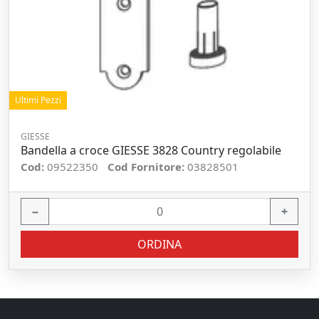
Ultimi Pezzi
GIESSE
Bandella a croce GIESSE 3828 Country regolabile
Cod:
09522350
Cod Fornitore:
03828501
−
+
ORDINA