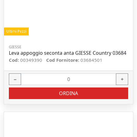
Ultimi Pezzi
GIESSE
Leva appoggio seconta anta GIESSE Country 03684
Cod:
00349390
Cod Fornitore:
03684501
−
+
ORDINA