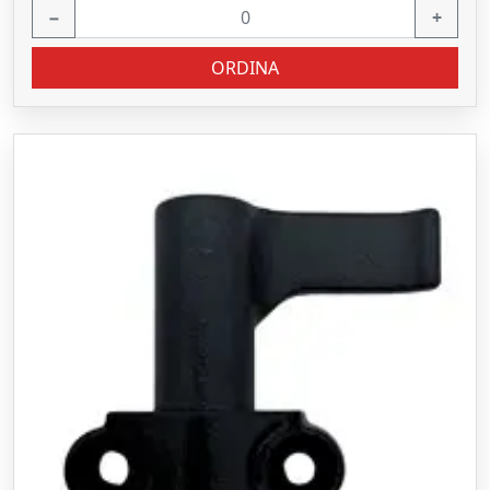
−
+
ORDINA