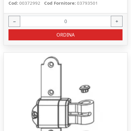
Cod:
00372992
Cod Fornitore:
03793501
−
+
ORDINA