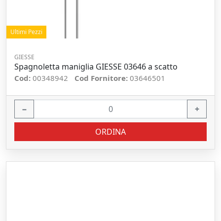
Ultimi Pezzi
GIESSE
Spagnoletta maniglia GIESSE 03646 a scatto
Cod:
00348942
Cod Fornitore:
03646501
−
+
ORDINA