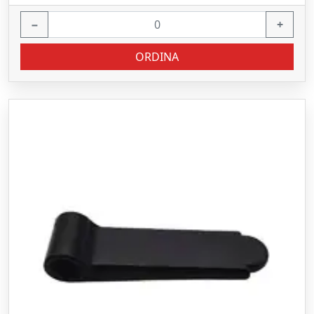
−
+
ORDINA