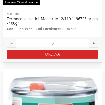
In arrivo / Su ordinazione
MAESTRI
Termocolla in stick Maestri M12/110 1196723 grigia
- 100gr.
Cod:
00449977
Cod Fornitore:
1196723
−
+
ORDINA