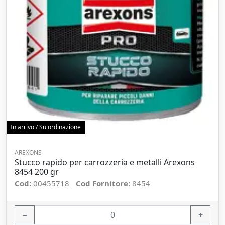
In arrivo / Su ordinazione
AREXONS
Stucco rapido per carrozzeria e metalli Arexons
8454 200 gr
Cod:
00455718
Cod Fornitore:
8454
−
+