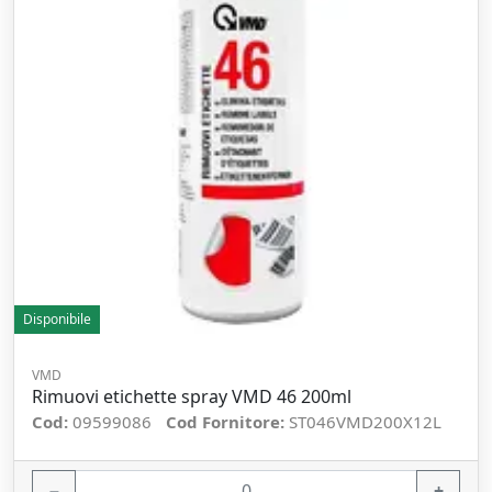
Disponibile
VMD
Rimuovi etichette spray VMD 46 200ml
Cod:
09599086
Cod Fornitore:
ST046VMD200X12L
−
+