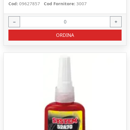
Cod:
09627857
Cod Fornitore:
3007
−
+
ORDINA