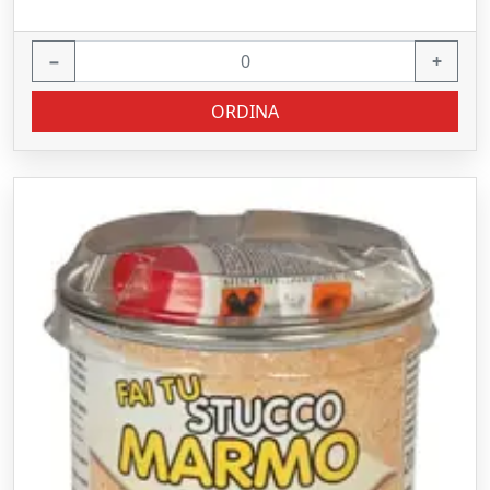
−
+
ORDINA