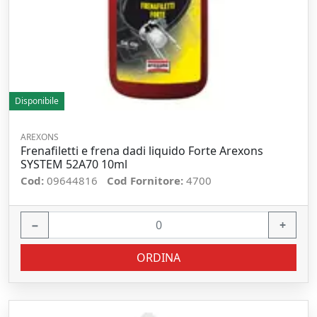
Disponibile
AREXONS
Frenafiletti e frena dadi liquido Forte Arexons
SYSTEM 52A70 10ml
Cod:
09644816
Cod Fornitore:
4700
−
+
ORDINA