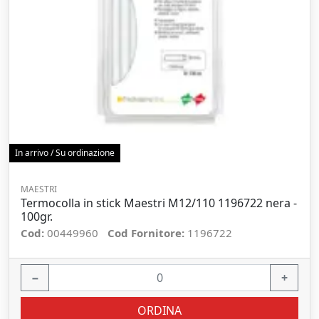
In arrivo / Su ordinazione
MAESTRI
Termocolla in stick Maestri M12/110 1196722 nera -
100gr.
Cod:
00449960
Cod Fornitore:
1196722
−
+
ORDINA