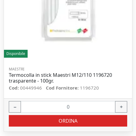
Disponibile
MAESTRI
Termocolla in stick Maestri M12/110 1196720
trasparente - 100gr.
Cod:
00449946
Cod Fornitore:
1196720
−
+
ORDINA