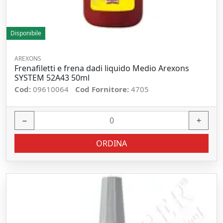
Disponibile
AREXONS
Frenafiletti e frena dadi liquido Medio Arexons
SYSTEM 52A43 50ml
Cod:
09610064
Cod Fornitore:
4705
−
+
ORDINA