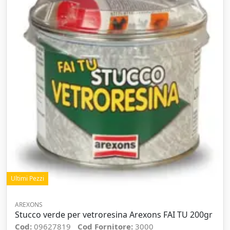
Ultimi Pezzi
AREXONS
Stucco verde per vetroresina Arexons FAI TU 200gr
Cod:
09627819
Cod Fornitore:
3000