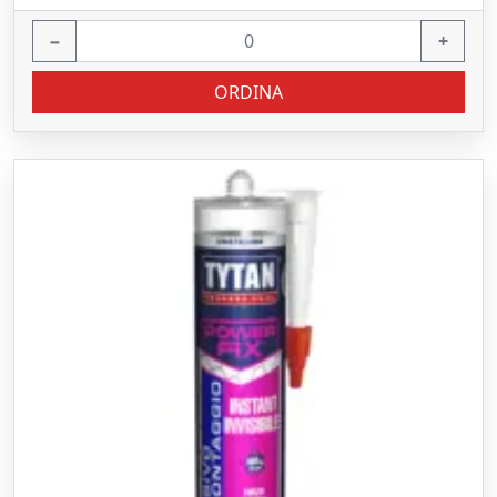
−
+
ORDINA