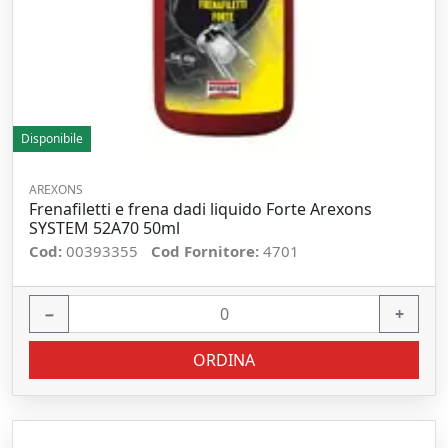
Disponibile
AREXONS
Frenafiletti e frena dadi liquido Forte Arexons
SYSTEM 52A70 50ml
Cod:
00393355
Cod Fornitore:
4701
−
+
ORDINA