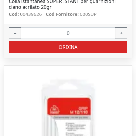
Colla istantanea SUPER ISTANT per guarnizioni
ciano acrilato 20gr
Cod:
00439626
Cod Fornitore:
000SUP
−
+
ORDINA