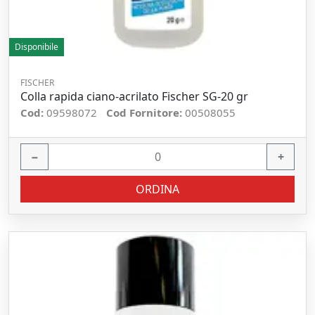
Disponibile
FISCHER
Colla rapida ciano-acrilato Fischer SG-20 gr
Cod:
09598072
Cod Fornitore:
00508055
−
+
ORDINA