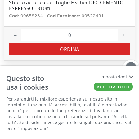
Stucco acriclico per fughe Fischer DEC CEMENTO
ESPRESSO - 310ml
Cod:
09658264
Cod Fornitore:
00522431
−
+
ORDINA
Questo sito
Impostazioni
usa i cookies
ACCETTA TUTTI
Per garantirti la migliore esperienza sul nostro sito in
termini di funzionalità, accessibilità, usabilità e prestazioni
nonché per ricordare le tue preferenze, ti invitiamo ad
Il punto vendita, gli uffici e il magazzino
installare i cookie opzionali cliccando sul pulsante "Accetta
saranno chiusi per ferie dall'8 al 25 Agosto
tutti". Se desideri invece gestire le singole opzioni, clicca sul
tasto "Impostazioni"
2026 compresi.