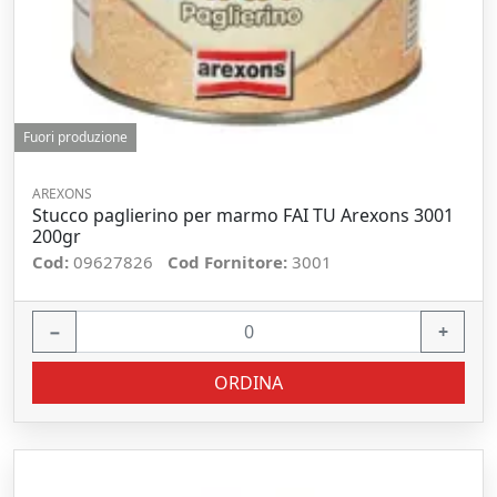
Fuori produzione
AREXONS
Stucco paglierino per marmo FAI TU Arexons 3001
200gr
Cod:
09627826
Cod Fornitore:
3001
−
+
ORDINA