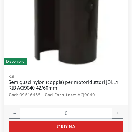
Disponibile
RIB
Semigusci nylon (coppia) per motoriduttori JOLLY
RIB ACJ9040 42/60mm
Cod:
09616455
Cod Fornitore:
ACJ9040
−
+
ORDINA