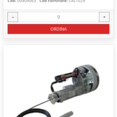
Cod:
00409063
Cod Fornitore:
CAL1029
−
+
ORDINA