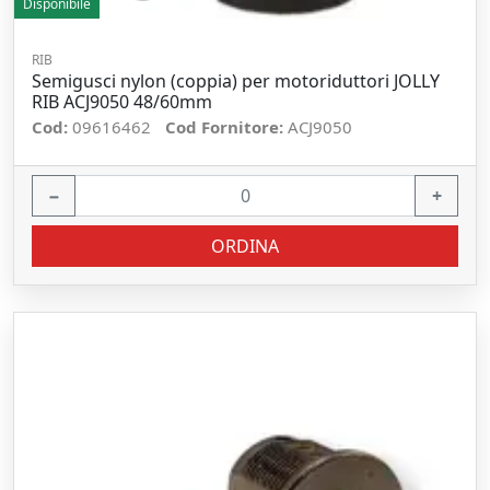
Disponibile
RIB
Semigusci nylon (coppia) per motoriduttori JOLLY
RIB ACJ9050 48/60mm
Cod:
09616462
Cod Fornitore:
ACJ9050
−
+
ORDINA