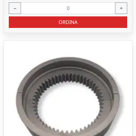
−
+
ORDINA