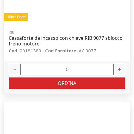
Ultimi Pezzi
RIB
Cassaforte da incasso con chiave RIB 9077 sblocco
freno motore
Cod:
00181389
Cod Fornitore:
ACJ9077
−
+
ORDINA