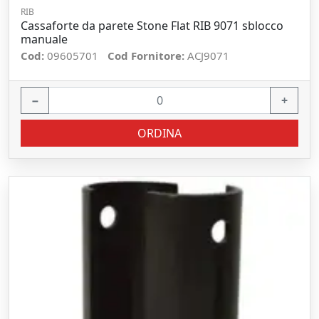
RIB
Cassaforte da parete Stone Flat RIB 9071 sblocco
manuale
Cod:
09605701
Cod Fornitore:
ACJ9071
−
+
ORDINA