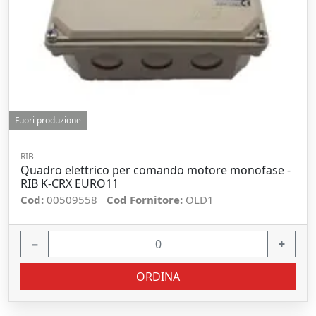
Fuori produzione
RIB
Quadro elettrico per comando motore monofase -
RIB K-CRX EURO11
Cod:
00509558
Cod Fornitore:
OLD1
−
+
ORDINA