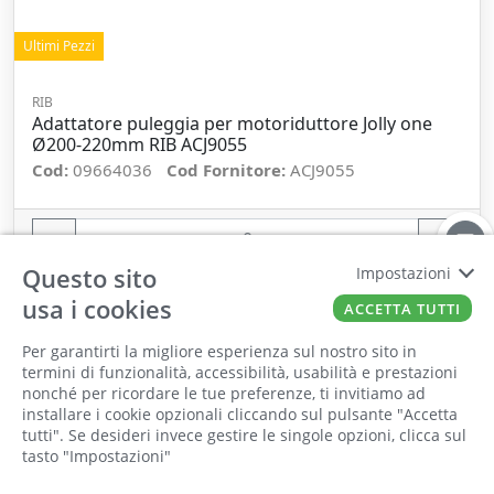
Ultimi Pezzi
RIB
Adattatore puleggia per motoriduttore Jolly one
Ø200-220mm RIB ACJ9055
Cod:
09664036
Cod Fornitore:
ACJ9055
−
+
Questo sito
Impostazioni
ORDINA
usa i cookies
ACCETTA TUTTI
Per garantirti la migliore esperienza sul nostro sito in
termini di funzionalità, accessibilità, usabilità e prestazioni
nonché per ricordare le tue preferenze, ti invitiamo ad
Il punto vendita, gli uffici e il magazzino
installare i cookie opzionali cliccando sul pulsante "Accetta
saranno chiusi per ferie dall'8 al 25 Agosto
tutti". Se desideri invece gestire le singole opzioni, clicca sul
tasto "Impostazioni"
2026 compresi.