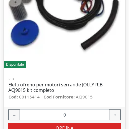
Disponibile
RIB
Elettrofreno per motori serrande JOLLY RIB
ACJ9015 kit completo
Cod:
00115414
Cod Fornitore:
ACJ9015
−
+
ORDINA