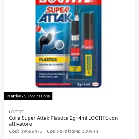
In arrivo / Su ordinazione
LOCTITE
Colla Super Attak Plastica 2g+4ml LOCTITE con
attivatore
Cod:
09689473
Cod Fornitore:
220943