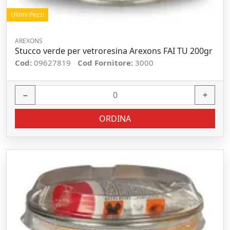
Ultimi Pezzi
AREXONS
Stucco verde per vetroresina Arexons FAI TU 200gr
Cod:
09627819
Cod Fornitore:
3000
−
+
ORDINA