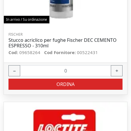
In arrivo / Su ordinazione
FISCHER
Stucco acriclico per fughe Fischer DEC CEMENTO
ESPRESSO - 310ml
Cod:
09658264
Cod Fornitore:
00522431
−
+
ORDINA