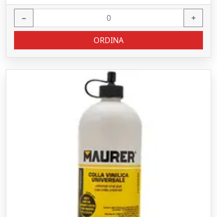
−
+
ORDINA