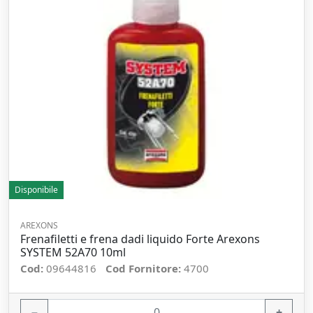
Disponibile
AREXONS
Frenafiletti e frena dadi liquido Forte Arexons
SYSTEM 52A70 10ml
Cod:
09644816
Cod Fornitore:
4700
−
+