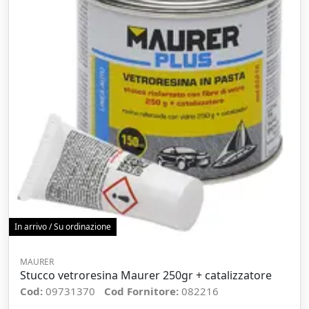
In arrivo / Su ordinazione
MAURER
Stucco vetroresina Maurer 250gr + catalizzatore
Cod:
09731370
Cod Fornitore:
082216