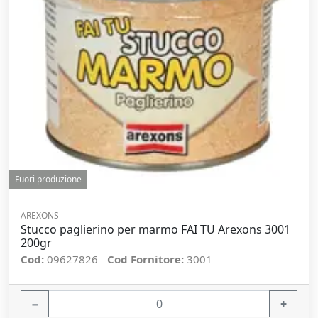
Fuori produzione
AREXONS
Stucco paglierino per marmo FAI TU Arexons 3001
200gr
Cod:
09627826
Cod Fornitore:
3001
−
+