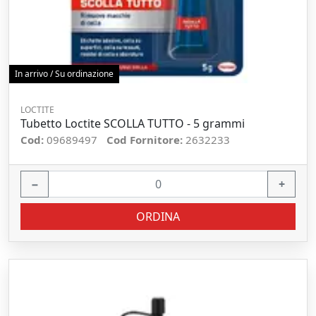
In arrivo / Su ordinazione
LOCTITE
Tubetto Loctite SCOLLA TUTTO - 5 grammi
Cod:
09689497
Cod Fornitore:
2632233
−
+
ORDINA