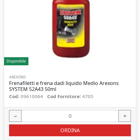
Disponibile
AREXONS
Frenafiletti e frena dadi liquido Medio Arexons
SYSTEM 52A43 50ml
Cod:
09610064
Cod Fornitore:
4705
−
+
ORDINA