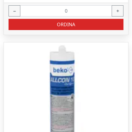
−
+
ORDINA