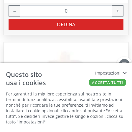
−
+
ORDINA
Questo sito
Impostazioni
usa i cookies
ACCETTA TUTTI
Per garantirti la migliore esperienza sul nostro sito in
termini di funzionalità, accessibilità, usabilità e prestazioni
nonché per ricordare le tue preferenze, ti invitiamo ad
Il punto vendita, gli uffici e il magazzino
installare i cookie opzionali cliccando sul pulsante "Accetta
saranno chiusi per ferie dall'8 al 25 Agosto
tutti". Se desideri invece gestire le singole opzioni, clicca sul
tasto "Impostazioni"
2026 compresi.