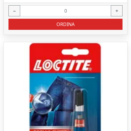
−
+
ORDINA