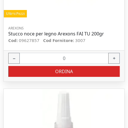
Ultimi Pezzi
AREXONS
Stucco noce per legno Arexons FAI TU 200gr
Cod:
09627857
Cod Fornitore:
3007
−
+
ORDINA