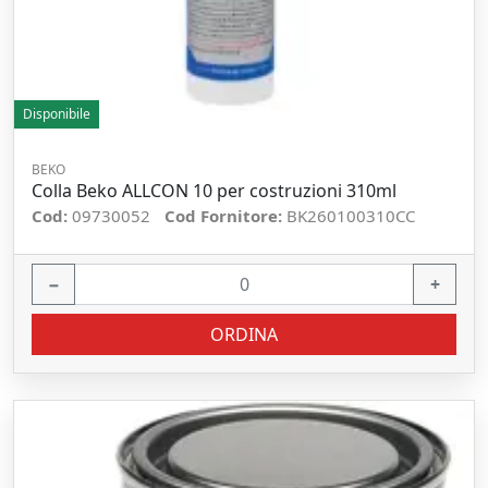
Disponibile
BEKO
Colla Beko ALLCON 10 per costruzioni 310ml
Cod:
09730052
Cod Fornitore:
BK260100310CC
−
+
ORDINA