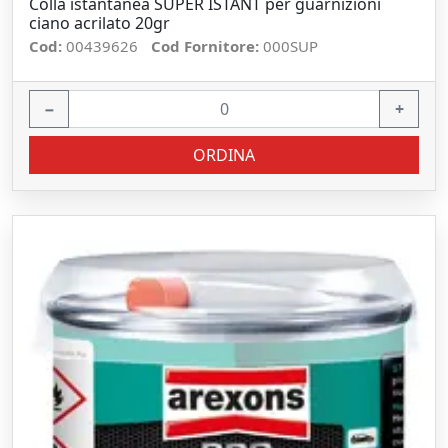
Colla istantanea SUPER ISTANT per guarnizioni
ciano acrilato 20gr
Cod:
00439626
Cod Fornitore:
000SUP
−
+
ORDINA