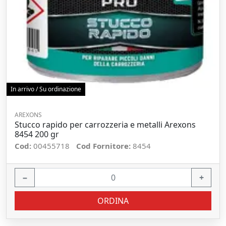
In arrivo / Su ordinazione
AREXONS
Stucco rapido per carrozzeria e metalli Arexons
8454 200 gr
Cod:
00455718
Cod Fornitore:
8454
−
+
ORDINA