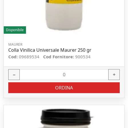
Disponibile
MAURER
Colla Vinilica Universale Maurer 250 gr
Cod:
09689534
Cod Fornitore:
900534
−
+
ORDINA