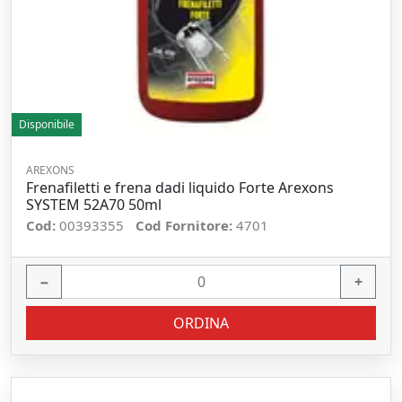
Disponibile
AREXONS
Frenafiletti e frena dadi liquido Forte Arexons
SYSTEM 52A70 50ml
Cod:
00393355
Cod Fornitore:
4701
−
+
ORDINA