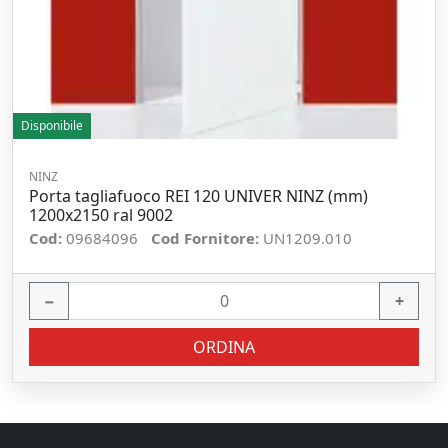
Disponibile
NINZ
Porta tagliafuoco REI 120 UNIVER NINZ (mm)
1200x2150 ral 9002
Cod:
09684096
Cod Fornitore:
UN1209.010
−
+
ORDINA