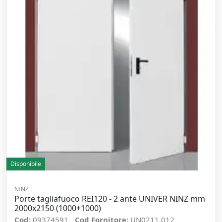
Disponibile
NINZ
Porte tagliafuoco REI120 - 2 ante UNIVER NINZ mm
2000x2150 (1000+1000)
Cod:
09374591
Cod Fornitore:
UN0211.012