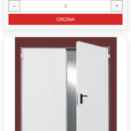
−
+
ORDINA