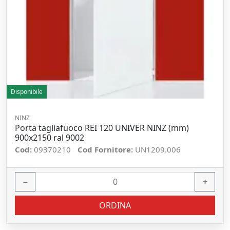
Disponibile
NINZ
Porta tagliafuoco REI 120 UNIVER NINZ (mm)
900x2150 ral 9002
Cod:
09370210
Cod Fornitore:
UN1209.006
−
+
ORDINA