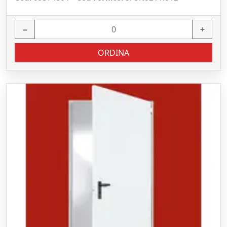
−
+
ORDINA