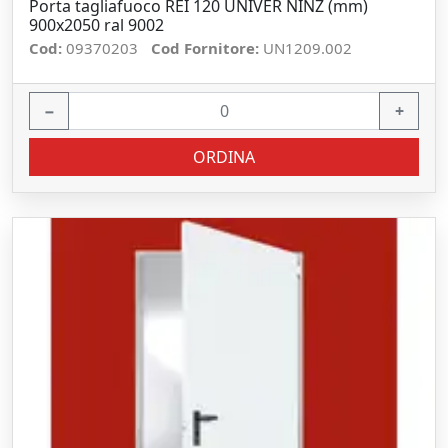
Porta tagliafuoco REI 120 UNIVER NINZ (mm)
900x2050 ral 9002
Cod:
09370203
Cod Fornitore:
UN1209.002
−
+
ORDINA