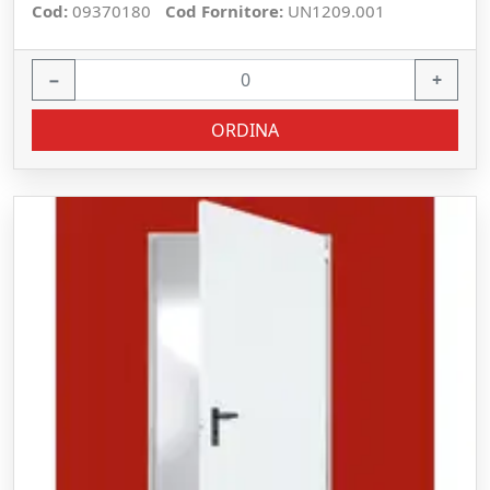
Cod:
09370180
Cod Fornitore:
UN1209.001
−
+
ORDINA