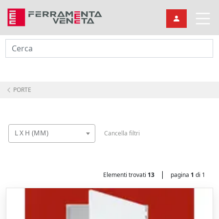
Cerca
PORTE
L X H (MM)
Cancella filtri
|
Elementi trovati
13
pagina
1
di 1