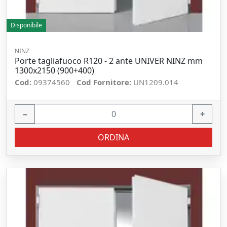
Disponibile
NINZ
Porte tagliafuoco R120 - 2 ante UNIVER NINZ mm
1300x2150 (900+400)
Cod:
09374560
Cod Fornitore:
UN1209.014
−
+
ORDINA