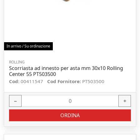
In arrivo / Su ordinazione
ROLLING
Scorriasta ad innesto per asta mm 30x10 Rolling
Center 55 PT503500
Cod:
00411547
Cod Fornitore:
PT503500
−
+
ORDINA