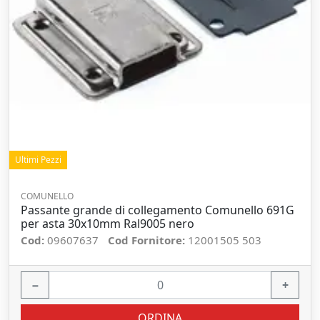
Ultimi Pezzi
COMUNELLO
Passante grande di collegamento Comunello 691G
per asta 30x10mm Ral9005 nero
Cod:
09607637
Cod Fornitore:
12001505 503
−
+
ORDINA