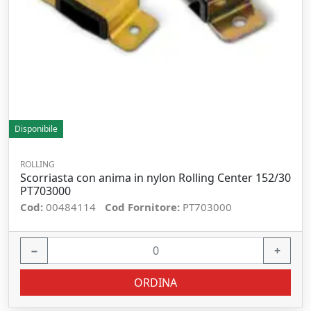
Disponibile
ROLLING
Scorriasta con anima in nylon Rolling Center 152/30
PT703000
Cod:
00484114
Cod Fornitore:
PT703000
−
+
ORDINA