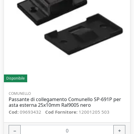
Disponibile
COMUNELLO
Passante di collegamento Comunello SP-691P per
asta esterna 25x10mm Ral9005 nero
Cod:
09693432
Cod Fornitore:
12001205 503
−
+