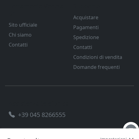
Ferramenta Veneta
Supporto
Srl
Acquistare
Sito ufficiale
Pagamenti
Chi siamo
Spedizione
Contatti
Contatti
Condizioni di vendita
Domande frequenti
Assistenza telefonica
+39 045 8266555