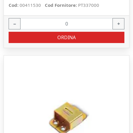
Cod:
00411530
Cod Fornitore:
PT337000
−
+
ORDINA