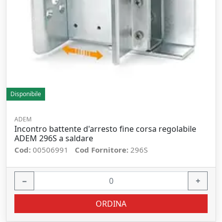
Disponibile
ADEM
Incontro battente d'arresto fine corsa regolabile
ADEM 296S a saldare
Cod:
00506991
Cod Fornitore:
296S
−
+
ORDINA