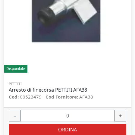
Disponibile
PETTITI
Arresto di finecorsa PETTITI AFA38
Cod:
00523479
Cod Fornitore:
AFA38
−
+
ORDINA