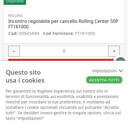
Disponibile
ROLLING
Incontro regolabile per cancello Rolling Center 50P
FT161000
Cod:
00945899
Cod Fornitore:
FT161000
−
+
ORDINA
Questo sito
Impostazioni
usa i cookies
ACCETTA TUTTI
Per garantirti la migliore esperienza sul nostro sito in
termini di funzionalità, accessibilità, usabilità e prestazioni
nonché per ricordare le tue preferenze, ti invitiamo ad
Il punto vendita, gli uffici e il magazzino
installare i cookie opzionali cliccando sul pulsante "Accetta
saranno chiusi per ferie dall'8 al 25 Agosto
tutti". Se desideri invece gestire le singole opzioni, clicca sul
tasto "Impostazioni"
2026 compresi.