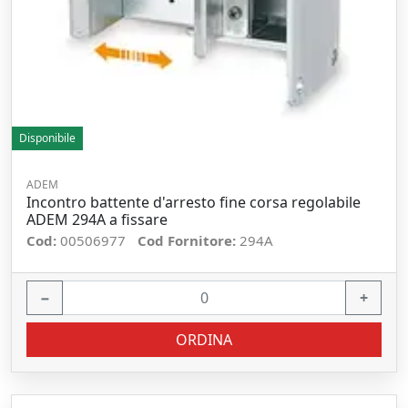
Disponibile
ADEM
Incontro battente d'arresto fine corsa regolabile
ADEM 294A a fissare
Cod:
00506977
Cod Fornitore:
294A
−
+
ORDINA