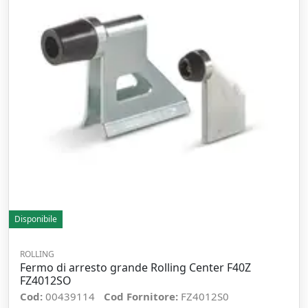
Disponibile
ROLLING
Fermo di arresto grande Rolling Center F40Z
FZ4012SO
Cod:
00439114
Cod Fornitore:
FZ4012S0