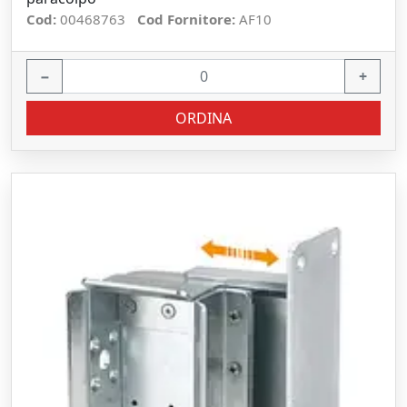
Cod:
00468763
Cod Fornitore:
AF10
−
+
ORDINA