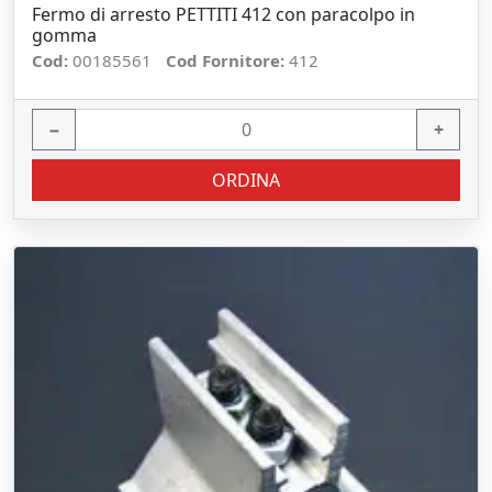
Fermo di arresto PETTITI 412 con paracolpo in
gomma
Cod:
00185561
Cod Fornitore:
412
−
+
ORDINA