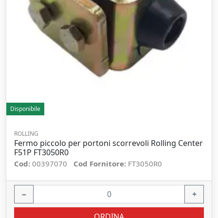
Disponibile
ROLLING
Fermo piccolo per portoni scorrevoli Rolling Center
F51P FT3050R0
Cod:
00397070
Cod Fornitore:
FT3050R0
−
+
ORDINA