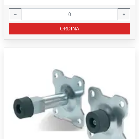
−
+
ORDINA