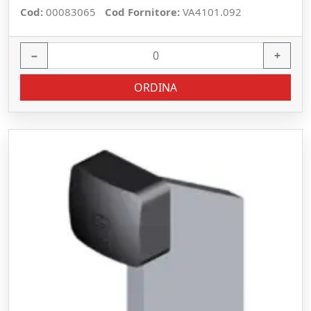
Cod:
00083065
Cod Fornitore:
VA4101.092
−
+
ORDINA