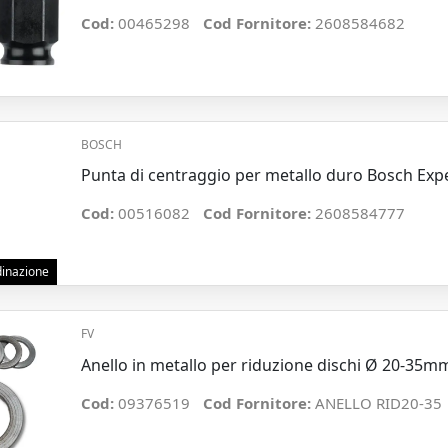
Cod:
00465298
Cod Fornitore:
2608584682
BOSCH
Punta di centraggio per metallo duro Bosch Ex
Cod:
00516082
Cod Fornitore:
2608584777
rdinazione
FV
Anello in metallo per riduzione dischi Ø 20-35m
Cod:
09376519
Cod Fornitore:
ANELLO RID20-35