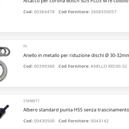
Attacco per corona Bosch SDS PLUS M16 codolo 
Cod:
00364478
Cod Fornitore:
2608550057
FV
Anello in metallo per riduzione dischi Ø 30-32m
Cod:
00399388
Cod Fornitore:
ANELLO RID30-32
STARRETT
Albero standard punta HSS senza trascinament
Cod:
00430500
Cod Fornitore:
0043142