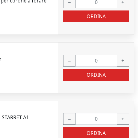
per corone a forare
−
+
ORDINA
m
−
+
ORDINA
o STARRET A1
−
+
ORDINA