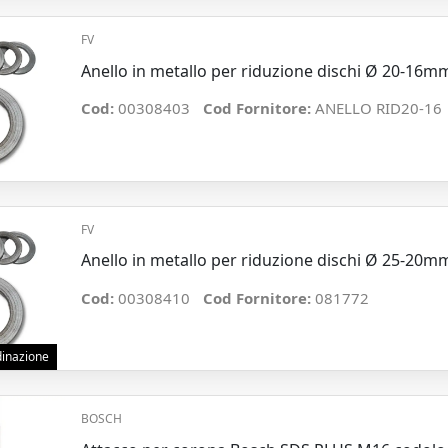
FV
Anello in metallo per riduzione dischi Ø 20-16m
Cod:
00308403
Cod Fornitore:
ANELLO RID20-16
FV
Anello in metallo per riduzione dischi Ø 25-20m
Cod:
00308410
Cod Fornitore:
081772
rdinazione
BOSCH