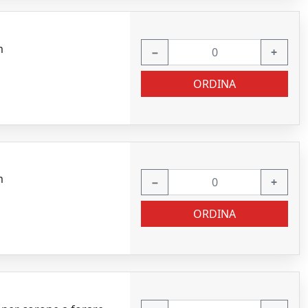
m
−
+
ORDINA
m
−
+
ORDINA