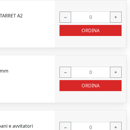
STARRET A2
−
+
ORDINA
25mm
−
+
ORDINA
ani e avvitatori
−
+