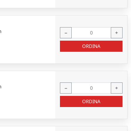
m
−
+
ORDINA
m
−
+
ORDINA