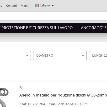
Italiano
mo
Contatti
Marchi
I PROTEZIONE E SICUREZZA SUL LAVORO
ANCORAGGI E 
DIAMETRO
LUNGHEZ
FV
Anello in metallo per riduzione dischi Ø 30-20m
Cod:
00261784
Cod Fornitore:
081771