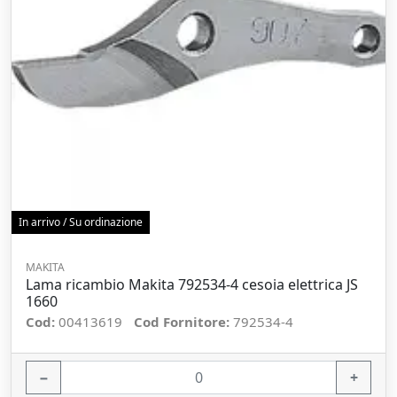
In arrivo / Su ordinazione
MAKITA
Lama ricambio Makita 792534-4 cesoia elettrica JS
1660
Cod:
00413619
Cod Fornitore:
792534-4
−
+