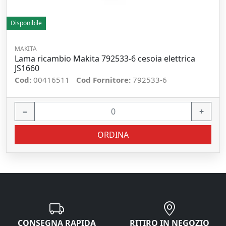
Disponibile
MAKITA
Lama ricambio Makita 792533-6 cesoia elettrica
JS1660
Cod:
00416511
Cod Fornitore:
792533-6
−
+
ORDINA
CONSEGNA RAPIDA
RITIRO IN NEGOZIO