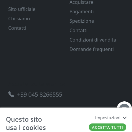
Acquistare
Sito ufficiale
Pagamenti
Chi siamo
Spedizione
Contatti
Contatti
Condizioni di vendita
Domande frequenti
Assistenza telefonica
+39 045 8266555
Questo sito
Impostazioni
usa i cookies
FERRAMENTA VENETA SRL
P.IVA
00221490238
ACCETTA TUTTI