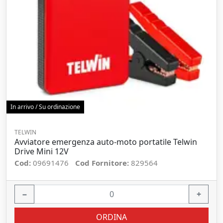
In arrivo / Su ordinazione
TELWIN
Avviatore emergenza auto-moto portatile Telwin
Drive Mini 12V
Cod:
09691476
Cod Fornitore:
829564
−
+
ORDINA