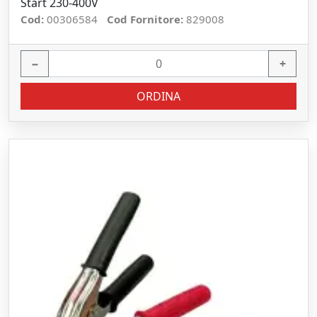
Start 230-400V
Cod:
00306584
Cod Fornitore:
829008
−
+
ORDINA