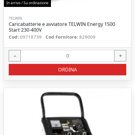
In arrivo / Su ordinazione
TELWIN
Caricabatterie e avviatore TELWIN Energy 1500
Start 230-400V
Cod:
09718739
Cod Fornitore:
829009
−
+
ORDINA