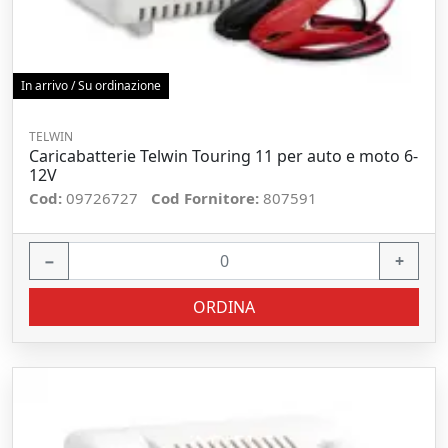
In arrivo / Su ordinazione
TELWIN
Caricabatterie Telwin Touring 11 per auto e moto 6-
12V
Cod:
09726727
Cod Fornitore:
807591
−
+
ORDINA