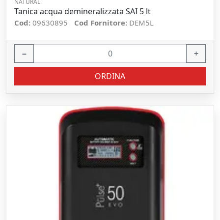
NATURAL
Tanica acqua demineralizzata SAI 5 lt
Cod:
09630895
Cod Fornitore:
DEM5L
−
+
ORDINA