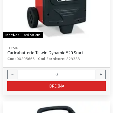
In arrivo / Su ordinazione
TELWIN
Caricabatterie Telwin Dynamic 520 Start
Cod:
00205665
Cod Fornitore:
829383
−
+
ORDINA