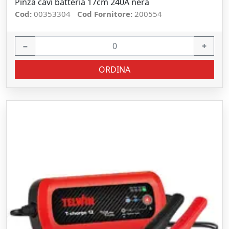
Pinza cavi batteria 17cm 240A nera
Cod:
00353304
Cod Fornitore:
200554
−
+
ORDINA