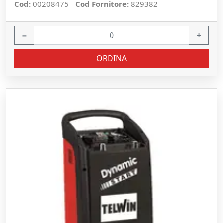
Cod:
00208475
Cod Fornitore:
829382
−
+
ORDINA