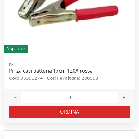
Disponibile
FV
Pinza cavi batteria 17cm 120A rossa
Cod:
00353274
Cod Fornitore:
200553
−
+
ORDINA