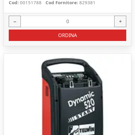
Cod:
00151788
Cod Fornitore:
829381
−
+
ORDINA