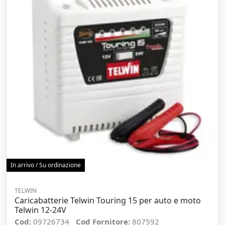
In arrivo / Su ordinazione
TELWIN
Caricabatterie Telwin Touring 15 per auto e moto
Telwin 12-24V
Cod:
09726734
Cod Fornitore:
807592