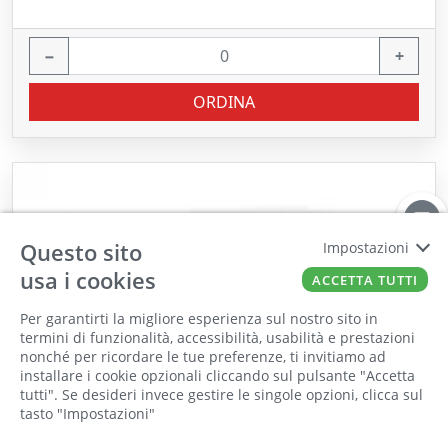
−
+
ORDINA
Questo sito
Impostazioni
usa i cookies
ACCETTA TUTTI
Per garantirti la migliore esperienza sul nostro sito in
termini di funzionalità, accessibilità, usabilità e prestazioni
nonché per ricordare le tue preferenze, ti invitiamo ad
Il punto vendita, gli uffici e il magazzino
installare i cookie opzionali cliccando sul pulsante "Accetta
saranno chiusi per ferie dall'8 al 25 Agosto
tutti". Se desideri invece gestire le singole opzioni, clicca sul
tasto "Impostazioni"
2026 compresi.