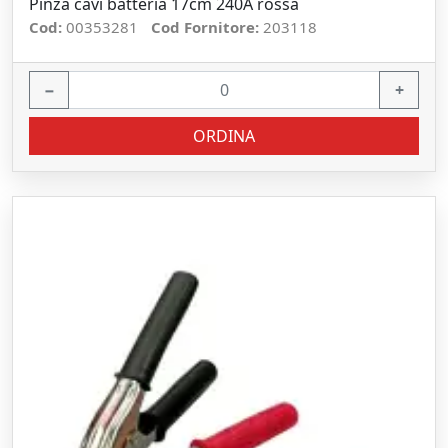
Pinza cavi batteria 17cm 240A rossa
Cod:
00353281
Cod Fornitore:
203118
−
+
ORDINA