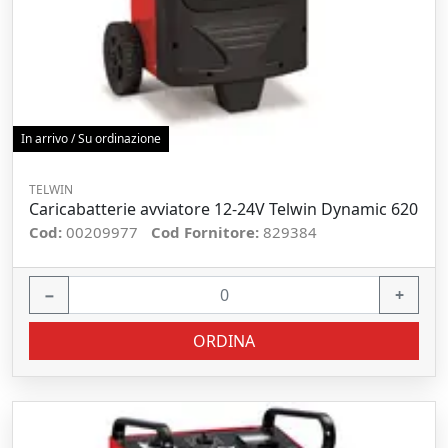
In arrivo / Su ordinazione
TELWIN
Caricabatterie avviatore 12-24V Telwin Dynamic 620
Cod:
00209977
Cod Fornitore:
829384
−
+
ORDINA