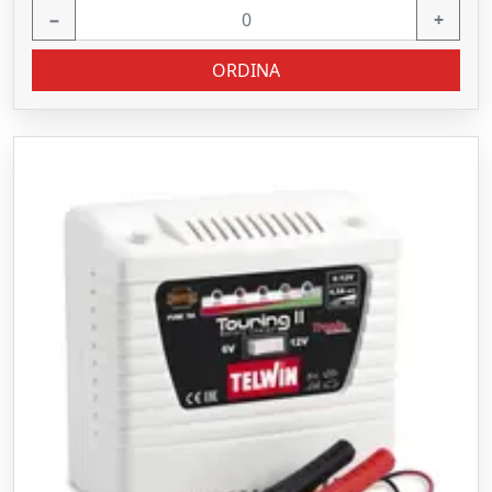
−
+
ORDINA