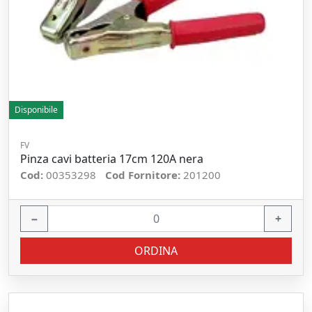
Disponibile
FV
Pinza cavi batteria 17cm 120A nera
Cod:
00353298
Cod Fornitore:
201200
−
+
ORDINA