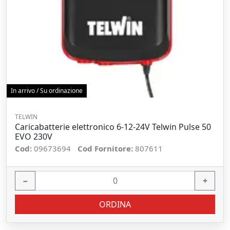
In arrivo / Su ordinazione
TELWIN
Caricabatterie elettronico 6-12-24V Telwin Pulse 50
EVO 230V
Cod:
09673694
Cod Fornitore:
807611
−
+
ORDINA