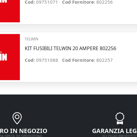
Cod:
09751071
Cod Fornitore:
802256
TELWIN
KIT FUSIBILI TELWIN 20 AMPERE 802256
Cod:
09751088
Cod Fornitore:
802257
IRO IN NEGOZIO
GARANZIA LEG
A SPESE DI SPEDIZIONE
SU OGNI PRODOTT