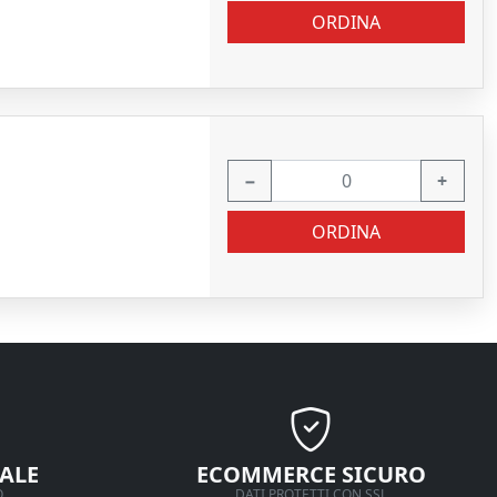
ORDINA
−
+
ORDINA
ALE
ECOMMERCE SICURO
O
DATI PROTETTI CON SSL