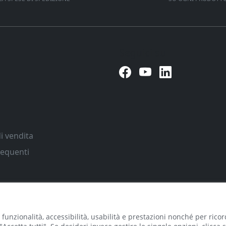
Seguici su
i vendita
equenti
 funzionalità, accessibilità, usabilità e prestazioni nonché per ricor