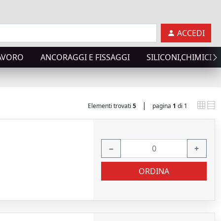
ACCEDI
LAVORO
ANCORAGGI E FISSAGGI
SILICONI,CHIMICI T
|
Elementi trovati
5
pagina
1
di 1
−
+
ORDINA