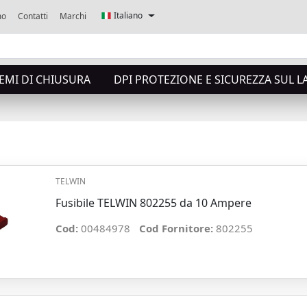
Italiano
mo
Contatti
Marchi
TEMI DI CHIUSURA
DPI PROTEZIONE E SICUREZZA SUL 
TELWIN
Fusibile TELWIN 802255 da 10 Ampere
Cod:
00484978
Cod Fornitore:
802255