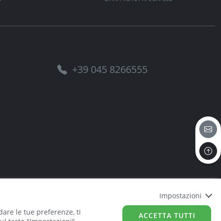
Assistenza telefonica
+39 045 8266555
Impostazioni
dare le tue preferenze, ti
ACCETTA TUTTI