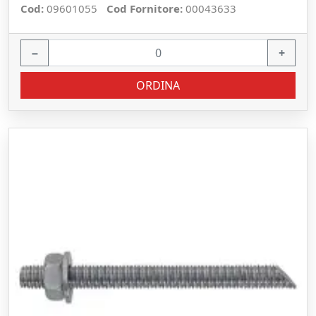
Cod:
09601055
Cod Fornitore:
00043633
−
+
ORDINA