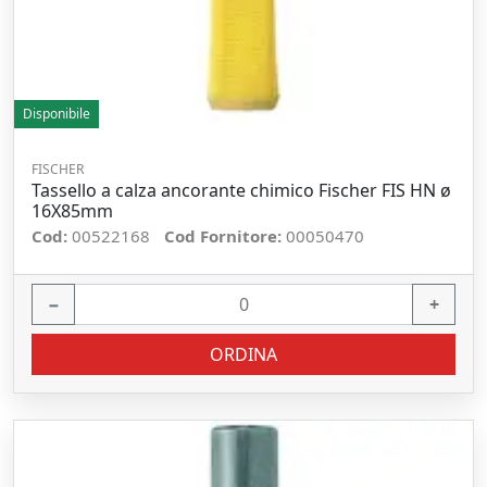
Disponibile
FISCHER
Tassello a calza ancorante chimico Fischer FIS HN ø
16X85mm
Cod:
00522168
Cod Fornitore:
00050470
−
+
ORDINA