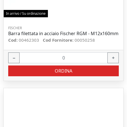
In arrivo / Su ordinazione
FISCHER
Barra filettata in acciaio Fischer RGM - M12x160mm
Cod:
00462303
Cod Fornitore:
00050258
−
+
ORDINA