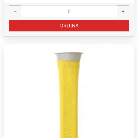
−
+
ORDINA