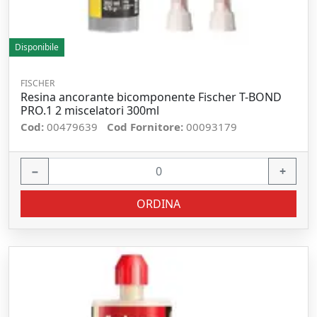
Disponibile
FISCHER
Resina ancorante bicomponente Fischer T-BOND
PRO.1 2 miscelatori 300ml
Cod:
00479639
Cod Fornitore:
00093179
−
+
ORDINA