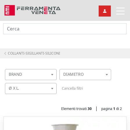
Cerca
COLLANTI-SIGILLANTI-SILICONI
BRAND
DIAMETRO
Ø X L.
Cancella filtri
|
Elementi trovati
30
pagina
1
di 2