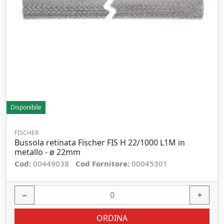
Disponibile
FISCHER
Bussola retinata Fischer FIS H 22/1000 L1M in
metallo - ø 22mm
Cod:
00449038
Cod Fornitore:
00045301
−
+
ORDINA