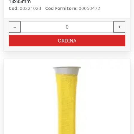
18x85mm
Cod:
00221023
Cod Fornitore:
00050472
−
+
ORDINA