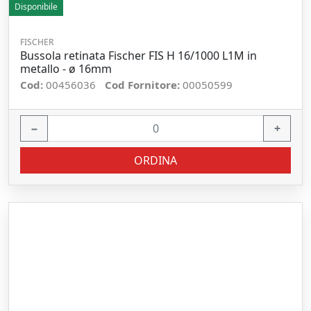
Disponibile
FISCHER
Bussola retinata Fischer FIS H 16/1000 L1M in
metallo - ø 16mm
Cod:
00456036
Cod Fornitore:
00050599
−
+
ORDINA