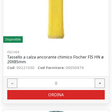
Disponibile
FISCHER
Tassello a calza ancorante chimico Fischer FIS HN ø
20X85mm
Cod:
00221030
Cod Fornitore:
00050474
−
+
ORDINA