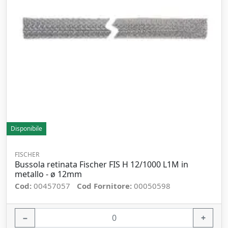
Disponibile
FISCHER
Bussola retinata Fischer FIS H 12/1000 L1M in
metallo - ø 12mm
Cod:
00457057
Cod Fornitore:
00050598
−
+