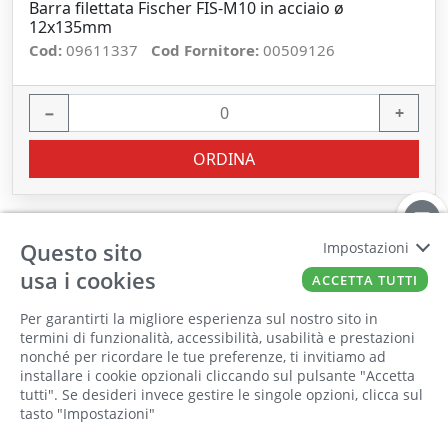
Barra filettata Fischer FIS-M10 in acciaio ø
12x135mm
Cod:
09611337
Cod Fornitore:
00509126
−
+
ORDINA
Questo sito
Impostazioni
usa i cookies
ACCETTA TUTTI
Per garantirti la migliore esperienza sul nostro sito in
termini di funzionalità, accessibilità, usabilità e prestazioni
nonché per ricordare le tue preferenze, ti invitiamo ad
Il punto vendita, gli uffici e il magazzino
installare i cookie opzionali cliccando sul pulsante "Accetta
saranno chiusi per ferie dall'8 al 25 Agosto
tutti". Se desideri invece gestire le singole opzioni, clicca sul
tasto "Impostazioni"
2026 compresi.