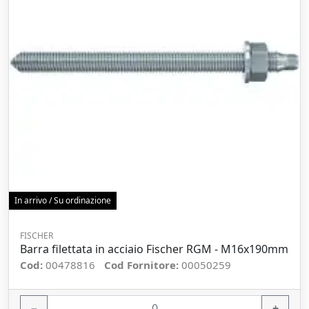
In arrivo / Su ordinazione
FISCHER
Barra filettata in acciaio Fischer RGM - M16x190mm
Cod:
00478816
Cod Fornitore:
00050259
−
+