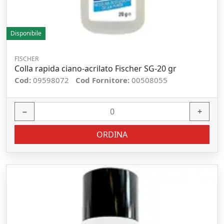
Disponibile
FISCHER
Colla rapida ciano-acrilato Fischer SG-20 gr
Cod:
09598072
Cod Fornitore:
00508055
−
+
ORDINA