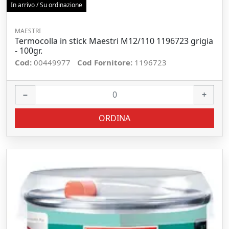
In arrivo / Su ordinazione
MAESTRI
Termocolla in stick Maestri M12/110 1196723 grigia
- 100gr.
Cod:
00449977
Cod Fornitore:
1196723
−
+
ORDINA