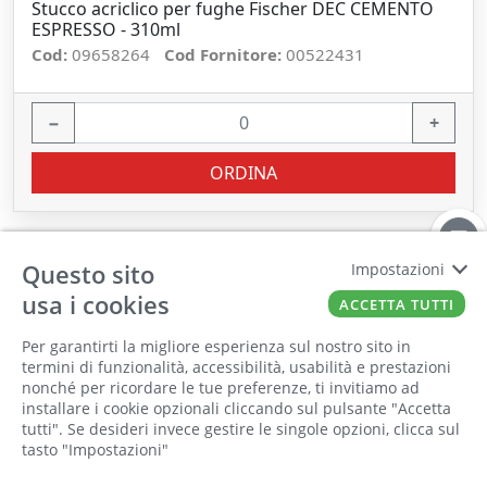
Stucco acriclico per fughe Fischer DEC CEMENTO
ESPRESSO - 310ml
Cod:
09658264
Cod Fornitore:
00522431
−
+
ORDINA
Questo sito
Impostazioni
usa i cookies
ACCETTA TUTTI
Per garantirti la migliore esperienza sul nostro sito in
termini di funzionalità, accessibilità, usabilità e prestazioni
nonché per ricordare le tue preferenze, ti invitiamo ad
Il punto vendita, gli uffici e il magazzino
installare i cookie opzionali cliccando sul pulsante "Accetta
saranno chiusi per ferie dall'8 al 25 Agosto
tutti". Se desideri invece gestire le singole opzioni, clicca sul
tasto "Impostazioni"
2026 compresi.