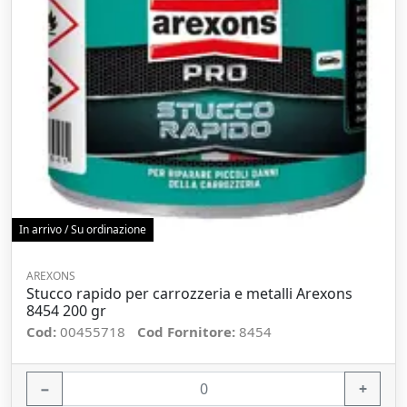
In arrivo / Su ordinazione
AREXONS
Stucco rapido per carrozzeria e metalli Arexons
8454 200 gr
Cod:
00455718
Cod Fornitore:
8454
−
+