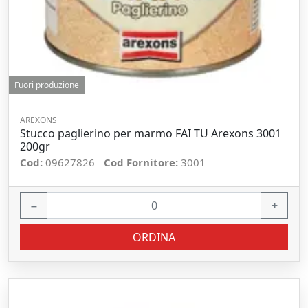
Fuori produzione
AREXONS
Stucco paglierino per marmo FAI TU Arexons 3001
200gr
Cod:
09627826
Cod Fornitore:
3001
−
+
ORDINA