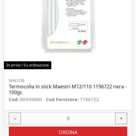
In arrivo / Su ordinazione
MAESTRI
Termocolla in stick Maestri M12/110 1196722 nera -
100gr.
Cod:
00449960
Cod Fornitore:
1196722
−
+
ORDINA