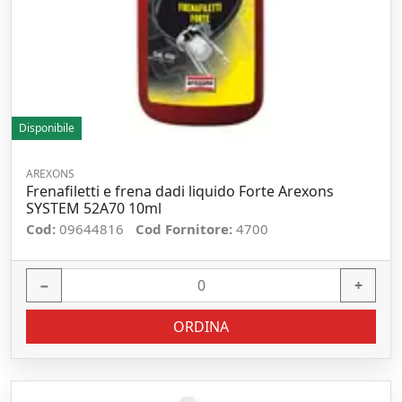
Disponibile
AREXONS
Frenafiletti e frena dadi liquido Forte Arexons
SYSTEM 52A70 10ml
Cod:
09644816
Cod Fornitore:
4700
−
+
ORDINA