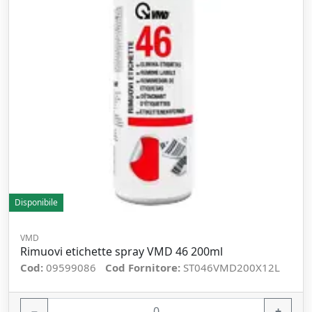
Disponibile
VMD
Rimuovi etichette spray VMD 46 200ml
Cod:
09599086
Cod Fornitore:
ST046VMD200X12L
−
+