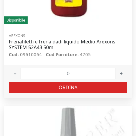
Disponibile
AREXONS
Frenafiletti e frena dadi liquido Medio Arexons
SYSTEM 52A43 50ml
Cod:
09610064
Cod Fornitore:
4705
−
+
ORDINA