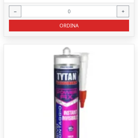
−
+
ORDINA