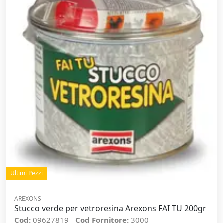
Ultimi Pezzi
AREXONS
Stucco verde per vetroresina Arexons FAI TU 200gr
Cod:
09627819
Cod Fornitore:
3000