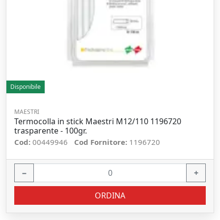
Disponibile
MAESTRI
Termocolla in stick Maestri M12/110 1196720
trasparente - 100gr.
Cod:
00449946
Cod Fornitore:
1196720
−
+
ORDINA