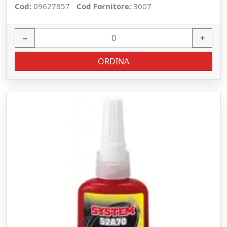
Cod:
09627857
Cod Fornitore:
3007
−
+
ORDINA