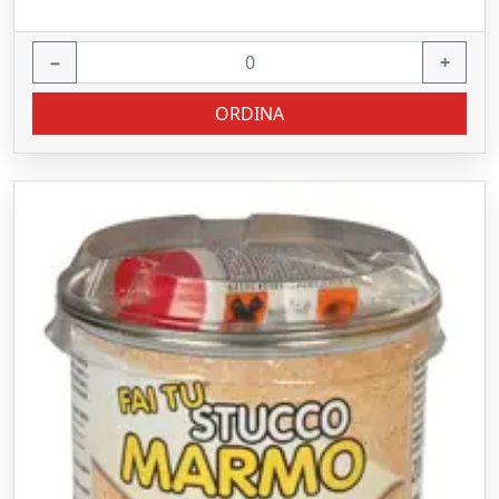
−
+
ORDINA