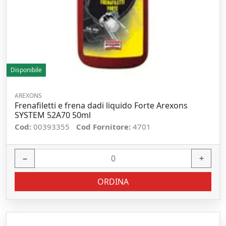
Disponibile
AREXONS
Frenafiletti e frena dadi liquido Forte Arexons
SYSTEM 52A70 50ml
Cod:
00393355
Cod Fornitore:
4701
−
+
ORDINA