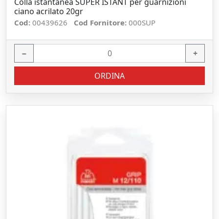
Colla istantanea SUPER ISTANT per guarnizioni
ciano acrilato 20gr
Cod:
00439626
Cod Fornitore:
000SUP
−
+
ORDINA