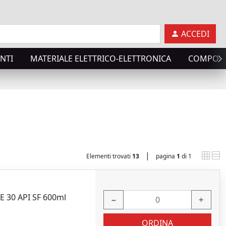
ACCEDI
NTI
MATERIALE ELETTRICO-ELETTRONICA
COMPONE
|
Elementi trovati
13
pagina
1
di 1
AE 30 API SF 600ml
−
+
ORDINA