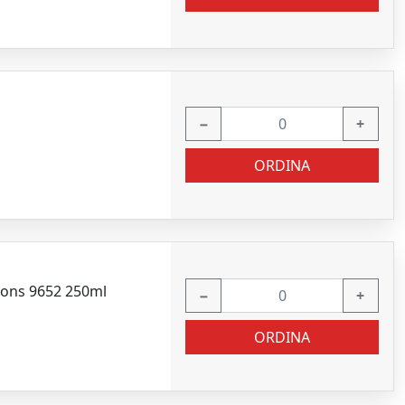
−
+
ORDINA
xons 9652 250ml
−
+
ORDINA