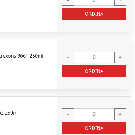
−
+
ORDINA
Arexons 9661 250ml
−
+
ORDINA
62 250ml
−
+
ORDINA