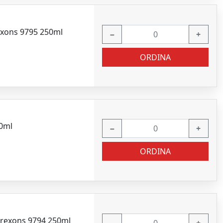
exons 9795 250ml
−
+
ORDINA
50ml
−
+
ORDINA
rexons 9794 250ml