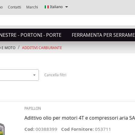
Italiano
mo
Contatti
Marchi
NESTRE - PORTONI - PORTE
FERRAMENTA PER SERRAME
O E MOTO
ADDITIVI CARBURANTE
Cancella filtri
PAPILLON
Adittivo olio per motori 4T e compressori aria S
Cod:
00388399
Cod Fornitore:
053711