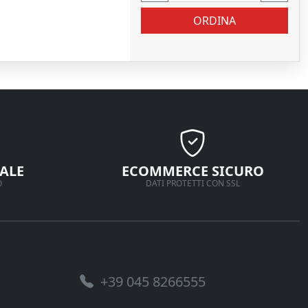
ORDINA
ALE
ECOMMERCE SICURO
O
DATI PROTETTI CON SSL
Assistenza telefonica
+39 045 8266555