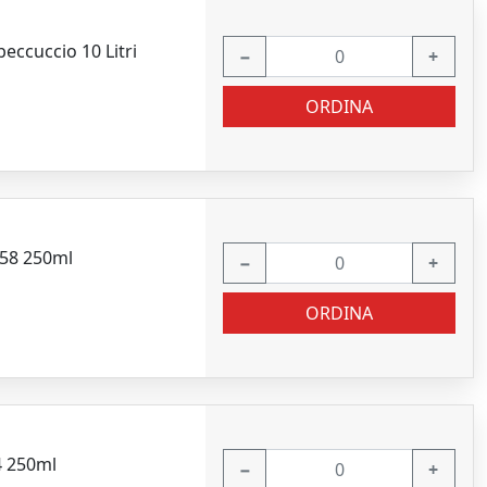
eccuccio 10 Litri
−
+
ORDINA
658 250ml
−
+
ORDINA
4 250ml
−
+