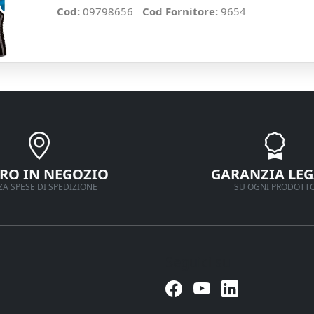
Cod:
09798656
Cod Fornitore:
9654
IRO IN NEGOZIO
GARANZIA LEG
A SPESE DI SPEDIZIONE
SU OGNI PRODOTT
Seguici su