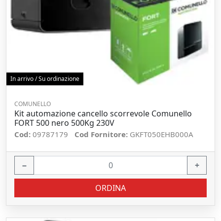
In arrivo / Su ordinazione
COMUNELLO
Kit automazione cancello scorrevole Comunello
FORT 500 nero 500Kg 230V
Cod:
09787179
Cod Fornitore:
GKFT050EHB000A
−
+
ORDINA