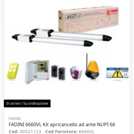
In arrivo / Su ordinazione
FADINI
FADINI 6660VL Kit apricancello ad ante NUPI 66
Cod:
00521123
Cod Fornitore:
6660VL