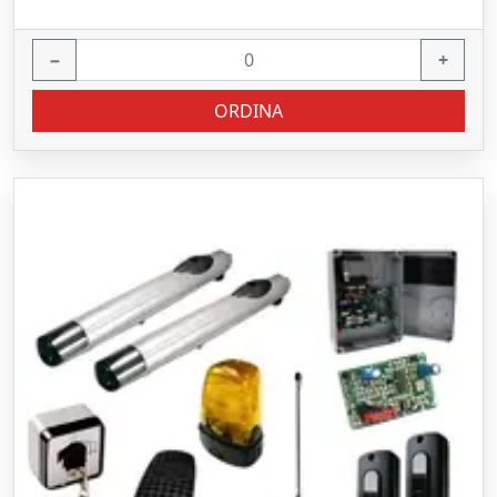
−
+
ORDINA