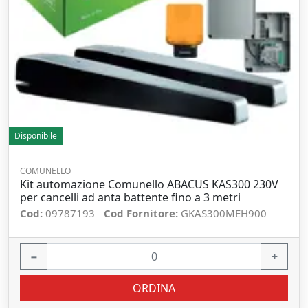
Disponibile
COMUNELLO
Kit automazione Comunello ABACUS KAS300 230V
per cancelli ad anta battente fino a 3 metri
Cod:
09787193
Cod Fornitore:
GKAS300MEH900
−
+
ORDINA