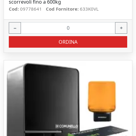
scorrevoli fino a 600kg
Cod:
09778641
Cod Fornitore:
633K0VL
−
+
ORDINA