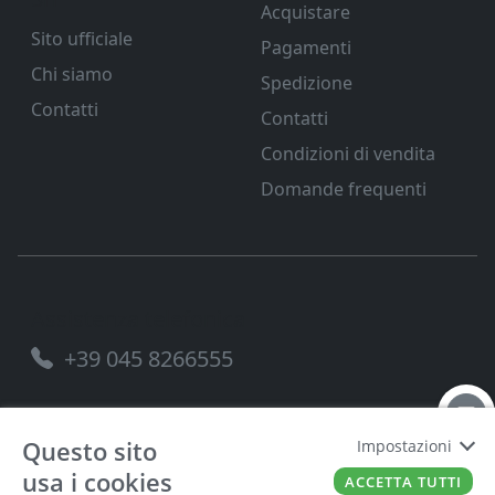
Acquistare
Sito ufficiale
Pagamenti
Chi siamo
Spedizione
Contatti
Contatti
Condizioni di vendita
Domande frequenti
Assistenza telefonica
+39 045 8266555
Questo sito
Impostazioni
usa i cookies
FERRAMENTA VENETA SRL
P.IVA
00221490238
ACCETTA TUTTI