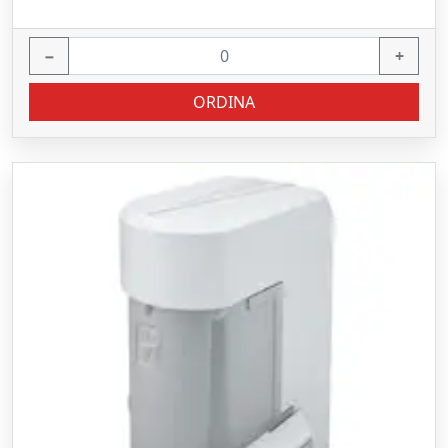
−
+
ORDINA