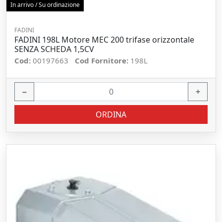
In arrivo / Su ordinazione
FADINI
FADINI 198L Motore MEC 200 trifase orizzontale
SENZA SCHEDA 1,5CV
Cod:
00197663
Cod Fornitore:
198L
−
+
ORDINA