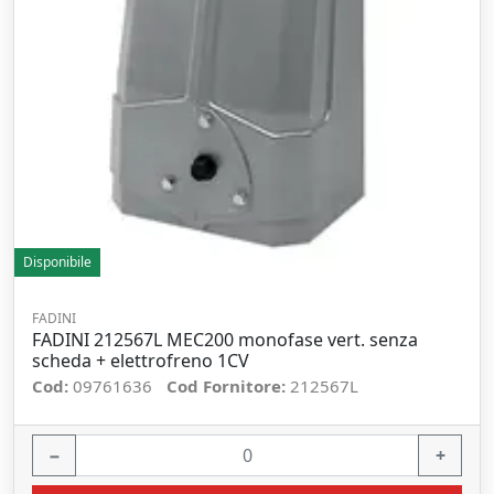
Disponibile
FADINI
FADINI 212567L MEC200 monofase vert. senza
scheda + elettrofreno 1CV
Cod:
09761636
Cod Fornitore:
212567L
−
+