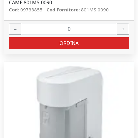
CAME 801MS-0090
Cod:
09733855
Cod Fornitore:
801MS-0090
−
+
ORDINA