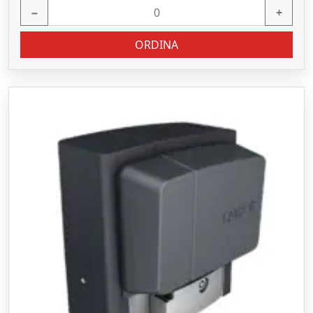
−
+
ORDINA