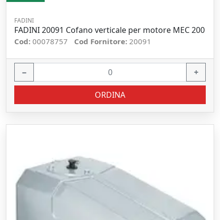
FADINI
FADINI 20091 Cofano verticale per motore MEC 200
Cod:
00078757
Cod Fornitore:
20091
−
+
ORDINA