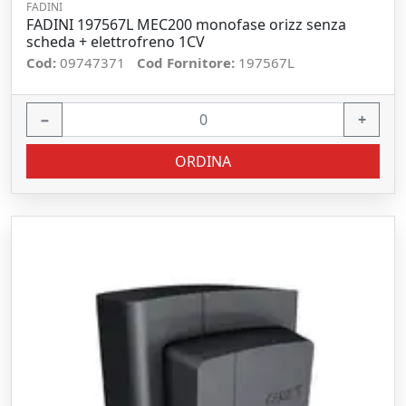
FADINI
FADINI 197567L MEC200 monofase orizz senza
scheda + elettrofreno 1CV
Cod:
09747371
Cod Fornitore:
197567L
−
+
ORDINA