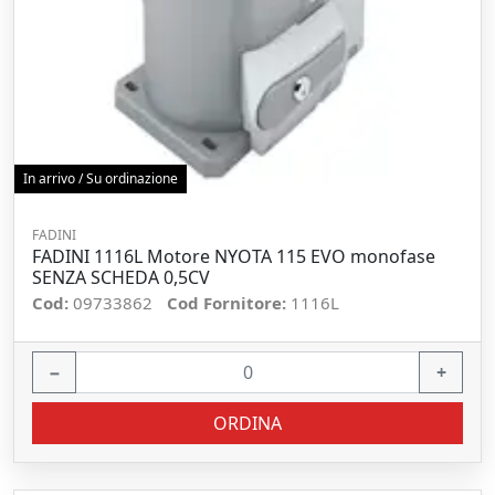
In arrivo / Su ordinazione
FADINI
FADINI 1116L Motore NYOTA 115 EVO monofase
SENZA SCHEDA 0,5CV
Cod:
09733862
Cod Fornitore:
1116L
−
+
ORDINA