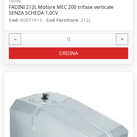
FADINI
FADINI 212L Motore MEC 200 trifase verticale
SENZA SCHEDA 1,0CV
Cod:
00077415
Cod Fornitore:
212L
−
+
ORDINA