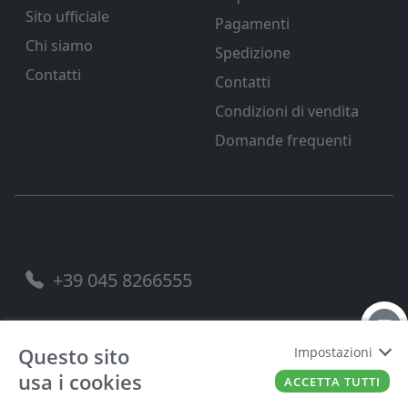
Sito ufficiale
Pagamenti
Chi siamo
Spedizione
Contatti
Contatti
Condizioni di vendita
Domande frequenti
Assistenza telefonica
+39 045 8266555
Questo sito
Impostazioni
usa i cookies
FERRAMENTA VENETA SRL
P.IVA
00221490238
ACCETTA TUTTI