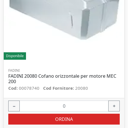
Disponibile
FADINI
FADINI 20080 Cofano orizzontale per motore MEC
200
Cod:
00078740
Cod Fornitore:
20080
−
+
ORDINA