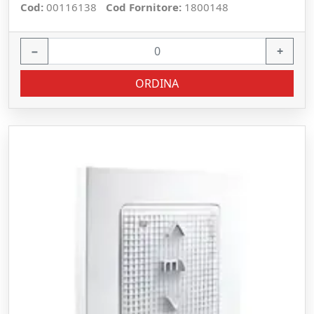
Cod:
00116138
Cod Fornitore:
1800148
−
+
ORDINA