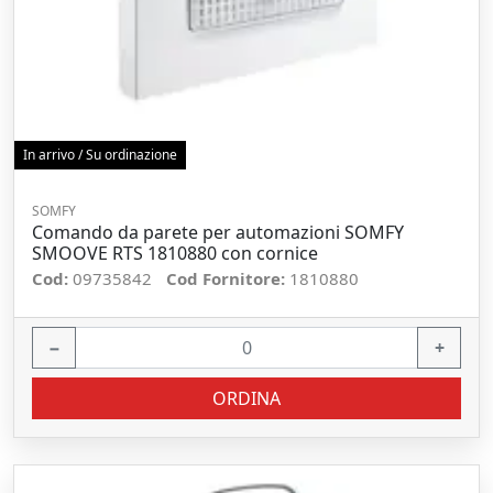
In arrivo / Su ordinazione
SOMFY
Comando da parete per automazioni SOMFY
SMOOVE RTS 1810880 con cornice
Cod:
09735842
Cod Fornitore:
1810880
−
+
ORDINA