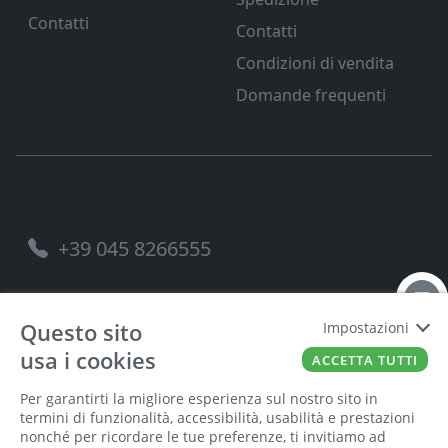
Contatti
Contatti
Condizioni di vendita
Domande frequenti
Assistenza telefonica
+39 045 8266555
Questo sito
Impostazioni
usa i cookies
FERRAMENTA VENETA SRL
P.IVA
00221490238
ACCETTA TUTTI
Per garantirti la migliore esperienza sul nostro sito in
termini di funzionalità, accessibilità, usabilità e prestazioni
nonché per ricordare le tue preferenze, ti invitiamo ad