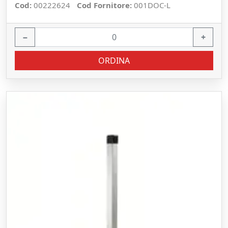
Cod:
00222624
Cod Fornitore:
001DOC-L
−
+
ORDINA