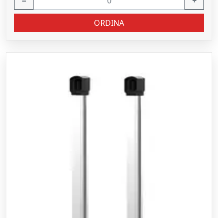
−
+
ORDINA