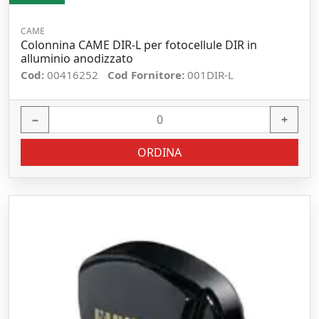
CAME
Colonnina CAME DIR-L per fotocellule DIR in
alluminio anodizzato
Cod:
00416252
Cod Fornitore:
001DIR-L
−
+
ORDINA