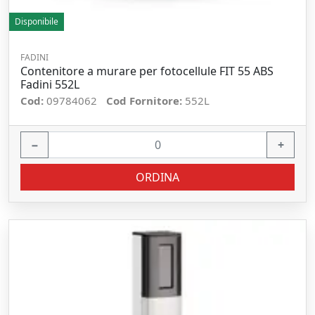
Disponibile
FADINI
Contenitore a murare per fotocellule FIT 55 ABS
Fadini 552L
Cod:
09784062
Cod Fornitore:
552L
−
+
ORDINA