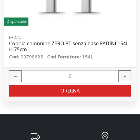
Disponibile
FADINI
Coppia colonnine ZERO.PT senza base FADINI 154L
H.75cm
Cod:
09798625
Cod Fornitore:
154L
−
+
ORDINA