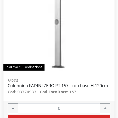
In arrivo / Su ordinazione
FADINI
Colonnina FADINI ZERO.PT 157L con base H.120cm
Cod:
09774933
Cod Fornitore:
157L
−
+