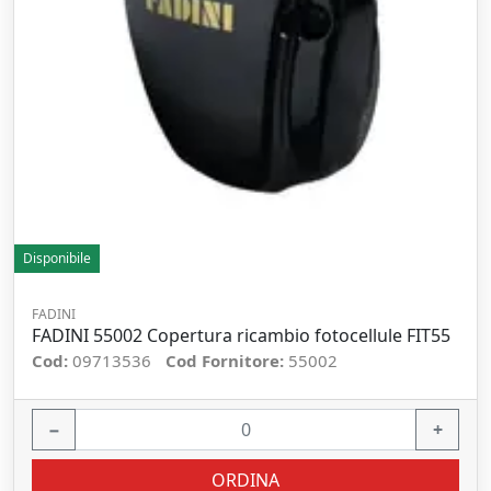
Disponibile
FADINI
FADINI 55002 Copertura ricambio fotocellule FIT55
Cod:
09713536
Cod Fornitore:
55002
−
+
ORDINA