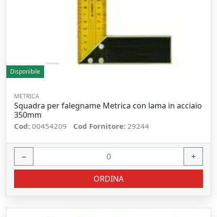
Disponibile
METRICA
Squadra per falegname Metrica con lama in acciaio
350mm
Cod:
00454209
Cod Fornitore:
29244
−
+
ORDINA