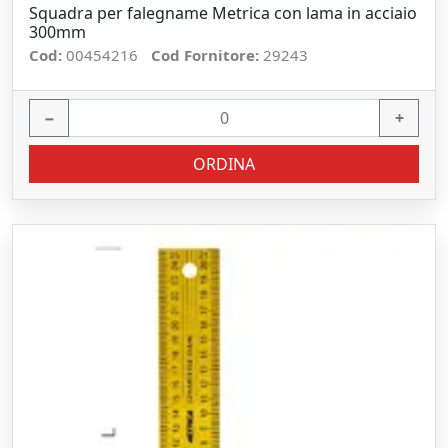
Squadra per falegname Metrica con lama in acciaio
300mm
Cod:
00454216
Cod Fornitore:
29243
−
+
ORDINA