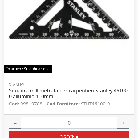
In arrivo / Su ordinazione
STANLEY
Squadra millimetrata per carpentieri Stanley 46100-
0 alluminio 110mm
Cod:
09819788
Cod Fornitore:
STHT46100-0
−
+
ORDINA