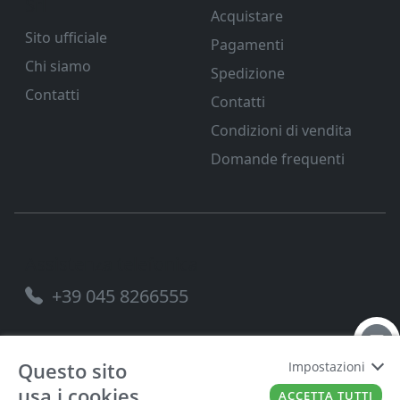
Srl
Acquistare
Sito ufficiale
Pagamenti
Chi siamo
Spedizione
Contatti
Contatti
Condizioni di vendita
Domande frequenti
Assistenza telefonica
+39 045 8266555
Questo sito
Impostazioni
usa i cookies
FERRAMENTA VENETA SRL
P.IVA
00221490238
ACCETTA TUTTI