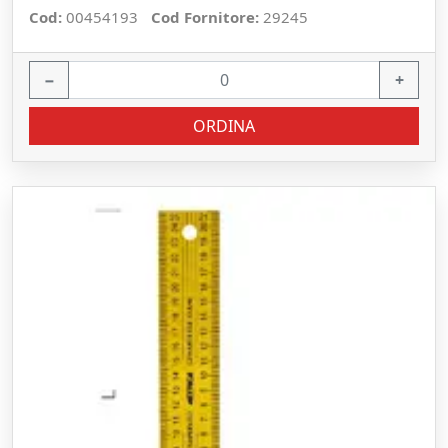
Cod:
00454193
Cod Fornitore:
29245
−
+
ORDINA