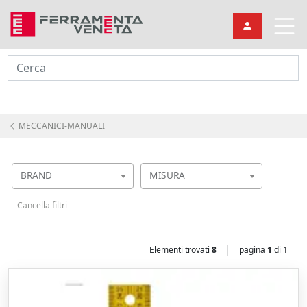
Cerca
MECCANICI-MANUALI
BRAND
MISURA
Cancella filtri
|
Elementi trovati
8
pagina
1
di 1