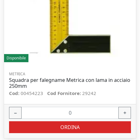
Disponibile
METRICA
Squadra per falegname Metrica con lama in acciaio
250mm
Cod:
00454223
Cod Fornitore:
29242
−
+
ORDINA