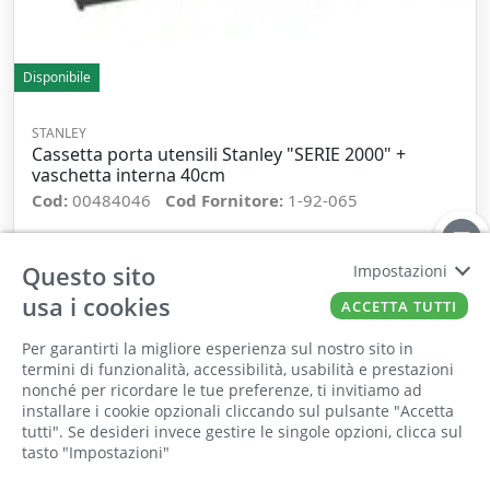
Disponibile
STANLEY
Cassetta porta utensili Stanley "SERIE 2000" +
vaschetta interna 40cm
Cod:
00484046
Cod Fornitore:
1-92-065
−
+
Questo sito
Impostazioni
usa i cookies
ACCETTA TUTTI
ORDINA
Per garantirti la migliore esperienza sul nostro sito in
termini di funzionalità, accessibilità, usabilità e prestazioni
nonché per ricordare le tue preferenze, ti invitiamo ad
Il punto vendita, gli uffici e il magazzino
installare i cookie opzionali cliccando sul pulsante "Accetta
saranno chiusi per ferie dall'8 al 25 Agosto
tutti". Se desideri invece gestire le singole opzioni, clicca sul
tasto "Impostazioni"
2026 compresi.