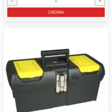
−
+
ORDINA