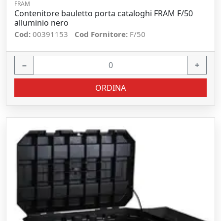
FRAM
Contenitore bauletto porta cataloghi FRAM F/50
alluminio nero
Cod:
00391153
Cod Fornitore:
F/50
−
+
ORDINA