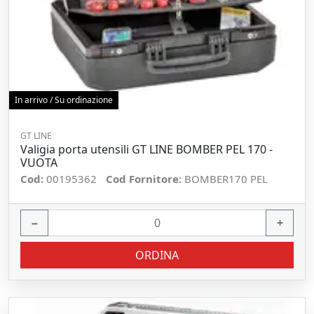
In arrivo / Su ordinazione
GT LINE
Valigia porta utensili GT LINE BOMBER PEL 170 -
VUOTA
Cod:
00195362
Cod Fornitore:
BOMBER170 PEL
−
+
ORDINA