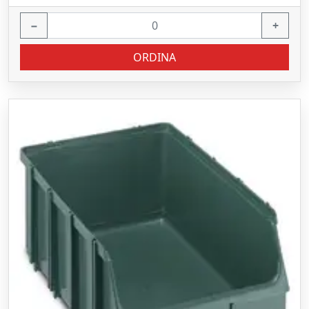
−
+
ORDINA