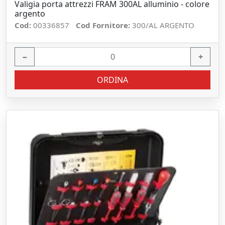
Valigia porta attrezzi FRAM 300AL alluminio - colore
argento
Cod:
00336857
Cod Fornitore:
300/AL ARGENTO
−
+
ORDINA