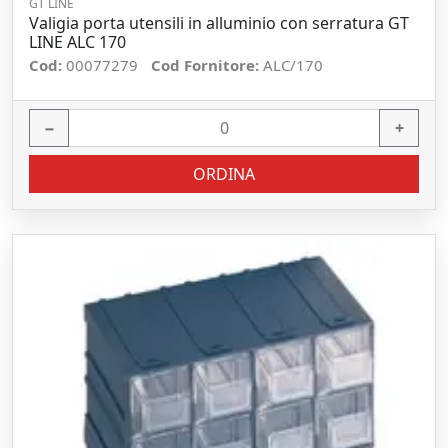
GT LINE
Valigia porta utensili in alluminio con serratura GT
LINE ALC 170
Cod:
00077279
Cod Fornitore:
ALC/170
−
+
ORDINA