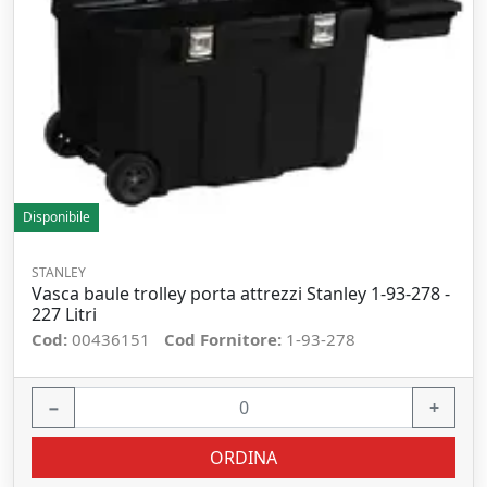
Disponibile
STANLEY
Vasca baule trolley porta attrezzi Stanley 1-93-278 -
227 Litri
Cod:
00436151
Cod Fornitore:
1-93-278
−
+
ORDINA