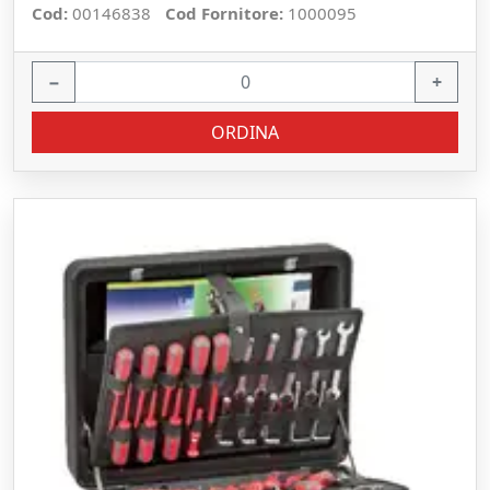
Cod:
00146838
Cod Fornitore:
1000095
−
+
ORDINA