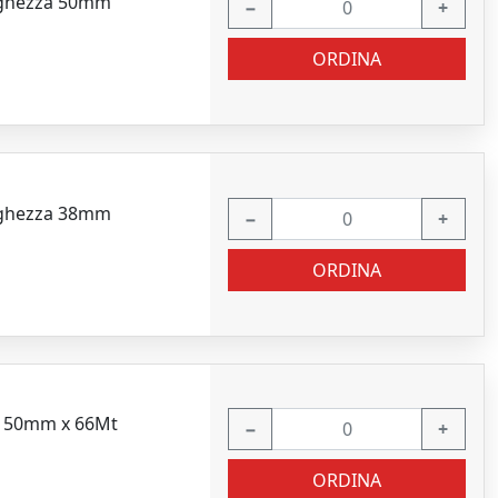
arghezza 50mm
−
+
ORDINA
arghezza 38mm
−
+
ORDINA
L 50mm x 66Mt
−
+
ORDINA