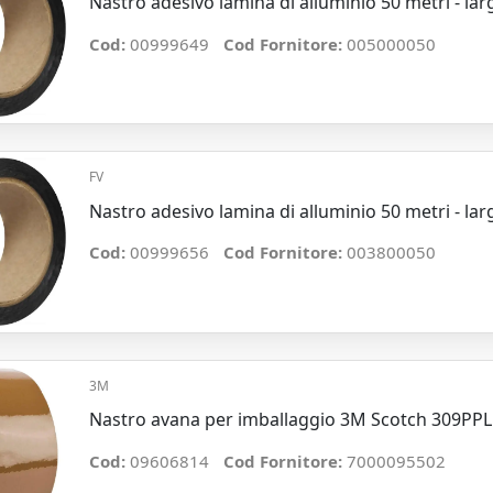
Nastro adesivo lamina di alluminio 50 metri - l
Cod:
00999649
Cod Fornitore:
005000050
FV
Nastro adesivo lamina di alluminio 50 metri - l
Cod:
00999656
Cod Fornitore:
003800050
3M
Nastro avana per imballaggio 3M Scotch 309PP
Cod:
09606814
Cod Fornitore:
7000095502