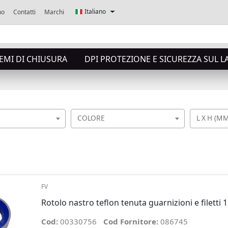
Italiano
mo
Contatti
Marchi
TEMI DI CHIUSURA
DPI PROTEZIONE E SICUREZZA SUL 
COLORE
L X H (M
FV
Rotolo nastro teflon tenuta guarnizioni e filett
Cod:
00330756
Cod Fornitore:
086745