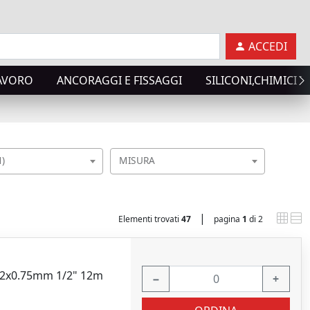
ACCEDI
LAVORO
ANCORAGGI E FISSAGGI
SILICONI,CHIMICI T
M)
MISURA
|
Elementi trovati
47
pagina
1
di 2
i 12x0.75mm 1/2" 12m
−
+