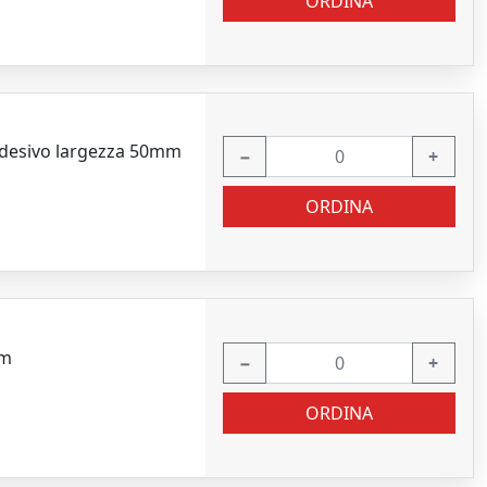
ORDINA
adesivo largezza 50mm
−
+
ORDINA
mm
−
+
ORDINA