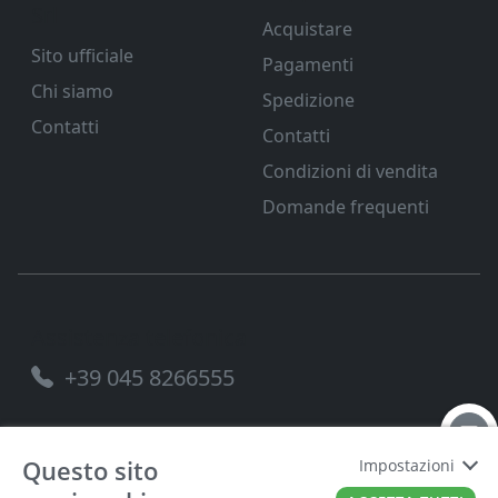
Srl
Acquistare
Sito ufficiale
Pagamenti
Chi siamo
Spedizione
Contatti
Contatti
Condizioni di vendita
Domande frequenti
Assistenza telefonica
+39 045 8266555
Questo sito
Impostazioni
FERRAMENTA VENETA SRL
P.IVA
00221490238