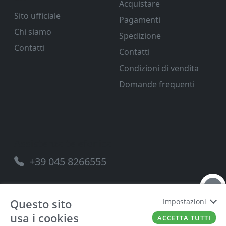
Acquistare
Sito ufficiale
Pagamenti
Chi siamo
Spedizione
Contatti
Contatti
Condizioni di vendita
Domande frequenti
Assistenza telefonica
+39 045 8266555
Questo sito
Impostazioni
usa i cookies
FERRAMENTA VENETA SRL
P.IVA
00221490238
ACCETTA TUTTI