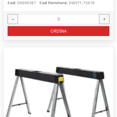
Cod:
09696587
Cod Fornitore:
DWST1-75676
−
+
ORDINA