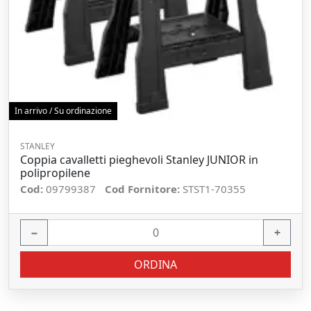
In arrivo / Su ordinazione
STANLEY
Coppia cavalletti pieghevoli Stanley JUNIOR in
polipropilene
Cod:
09799387
Cod Fornitore:
STST1-70355
−
+
ORDINA