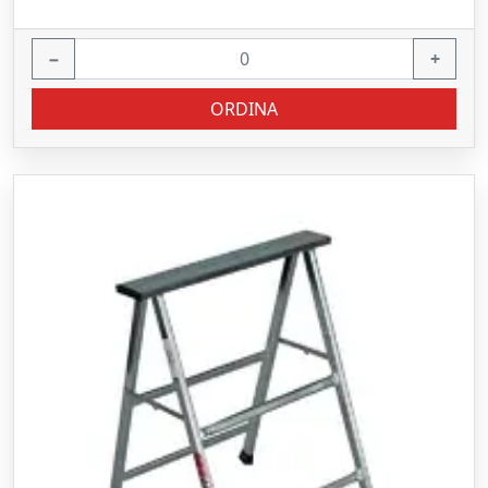
−
+
ORDINA