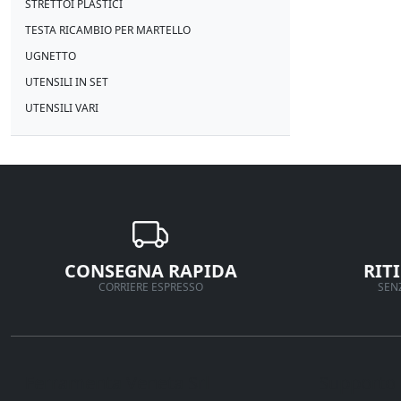
STRETTOI PLASTICI
TESTA RICAMBIO PER MARTELLO
UGNETTO
UTENSILI IN SET
UTENSILI VARI
CONSEGNA RAPIDA
RIT
CORRIERE ESPRESSO
SENZ
Ferramenta Veneta Srl
Supporto