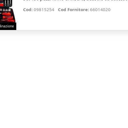
Cod:
09815254
Cod Fornitore:
66014020
rdinazione