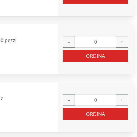
50 pezzi
−
+
ORDINA
pz
−
+
ORDINA