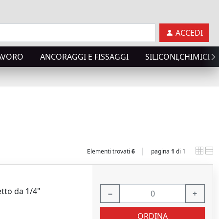
ACCEDI
LAVORO
ANCORAGGI E FISSAGGI
SILICONI,CHIMICI T
|
Elementi trovati
6
pagina
1
di 1
etto da 1/4"
−
+
ORDINA