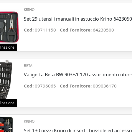
KRINO
Set 29 utensili manuali in astuccio Krino 6423050
Cod:
09711150
Cod Fornitore:
64230500
rdinazione
BETA
Valigetta Beta BW 903E/C170 assortimento utensi
Cod:
09796065
Cod Fornitore:
009036170
rdinazione
KRINO
Set 130 pezzi Krino di inserti, bussole ed accesso