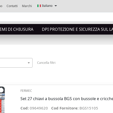
Italiano
mo
Contatti
Marchi
TEMI DI CHIUSURA
DPI PROTEZIONE E SICUREZZA SUL 
Cancella filtri
FERMEC
Set 27 chiavi a bussola BGS con bussole e cricch
Cod:
09649620
Cod Fornitore:
BGS15105