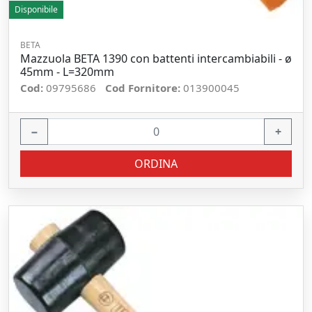
Disponibile
BETA
Mazzuola BETA 1390 con battenti intercambiabili - ø
45mm - L=320mm
Cod:
09795686
Cod Fornitore:
013900045
−
+
ORDINA