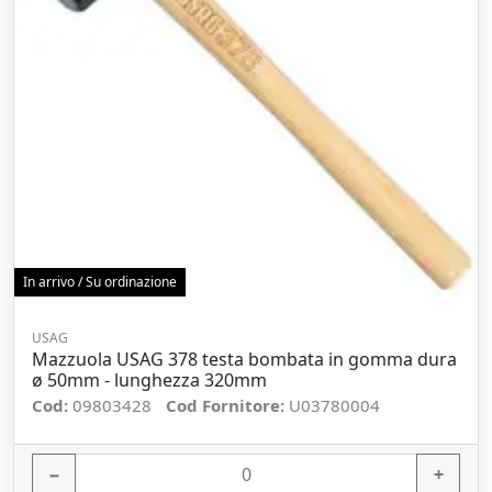
In arrivo / Su ordinazione
USAG
Mazzuola USAG 378 testa bombata in gomma dura
ø 50mm - lunghezza 320mm
Cod:
09803428
Cod Fornitore:
U03780004
−
+