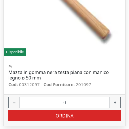
Disponibile
FV
Mazza in gomma nera testa piana con manico
legno ø 50 mm
Cod:
00312097
Cod Fornitore:
201097
−
+
ORDINA