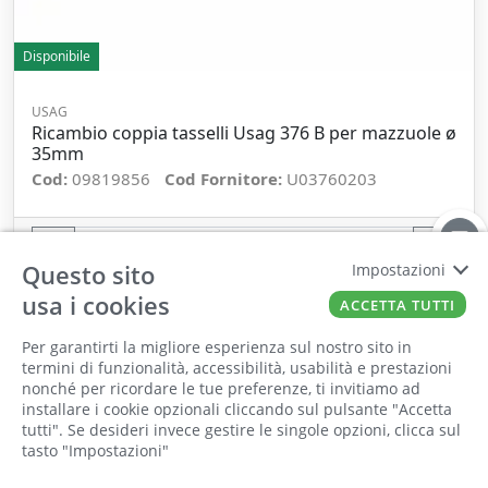
Disponibile
USAG
Ricambio coppia tasselli Usag 376 B per mazzuole ø
35mm
Cod:
09819856
Cod Fornitore:
U03760203
−
+
Questo sito
Impostazioni
ORDINA
usa i cookies
ACCETTA TUTTI
Per garantirti la migliore esperienza sul nostro sito in
termini di funzionalità, accessibilità, usabilità e prestazioni
nonché per ricordare le tue preferenze, ti invitiamo ad
Il punto vendita, gli uffici e il magazzino
installare i cookie opzionali cliccando sul pulsante "Accetta
saranno chiusi per ferie dall'8 al 25 Agosto
tutti". Se desideri invece gestire le singole opzioni, clicca sul
tasto "Impostazioni"
2026 compresi.