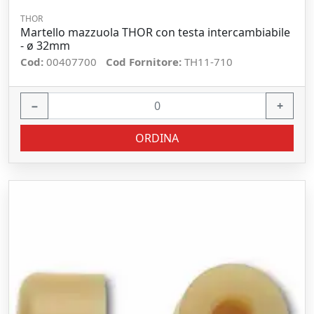
THOR
Martello mazzuola THOR con testa intercambiabile
- ø 32mm
Cod:
00407700
Cod Fornitore:
TH11-710
−
+
ORDINA