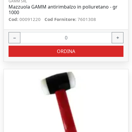
GAMM SRL
Mazzuola GAMM antirimbalzo in poliuretano - gr
1000
Cod:
00091220
Cod Fornitore:
7601308
−
+
ORDINA