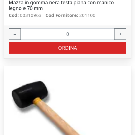
Mazza in gomma nera testa piana con manico
legno ø 70 mm
Cod:
00310963
Cod Fornitore:
201100
−
+
ORDINA