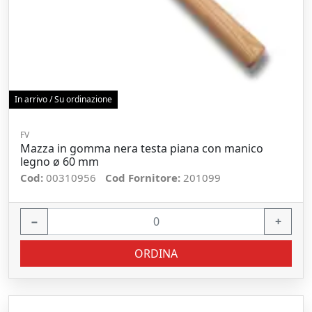
In arrivo / Su ordinazione
FV
Mazza in gomma nera testa piana con manico
legno ø 60 mm
Cod:
00310956
Cod Fornitore:
201099
−
+
ORDINA