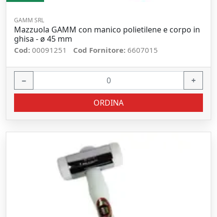
GAMM SRL
Mazzuola GAMM con manico polietilene e corpo in
ghisa - ø 45 mm
Cod:
00091251
Cod Fornitore:
6607015
−
+
ORDINA