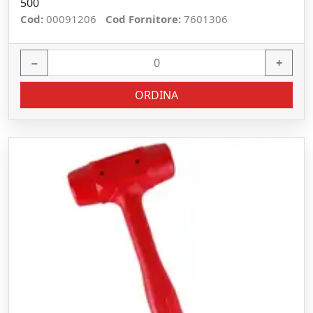
500
Cod:
00091206
Cod Fornitore:
7601306
−
+
ORDINA