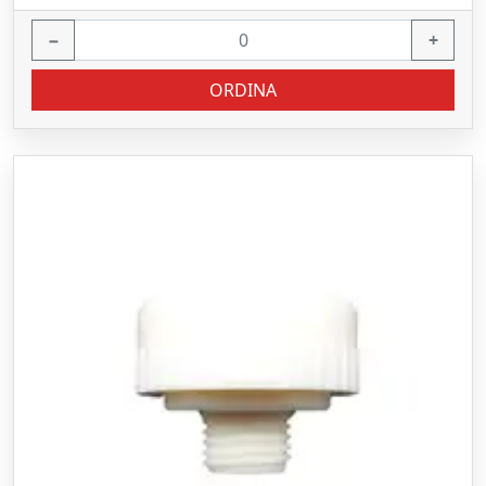
−
+
ORDINA