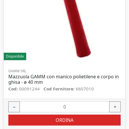
Disponibile
GAMM SRL
Mazzuola GAMM con manico polietilene e corpo in
ghisa - ø 40 mm
Cod:
00091244
Cod Fornitore:
6607010
−
+
ORDINA