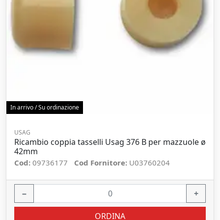
In arrivo / Su ordinazione
USAG
Ricambio coppia tasselli Usag 376 B per mazzuole ø
42mm
Cod:
09736177
Cod Fornitore:
U03760204
−
+
ORDINA