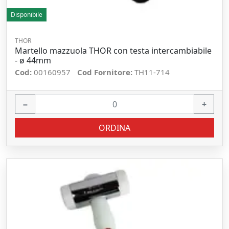
Disponibile
THOR
Martello mazzuola THOR con testa intercambiabile
- ø 44mm
Cod:
00160957
Cod Fornitore:
TH11-714
−
+
ORDINA