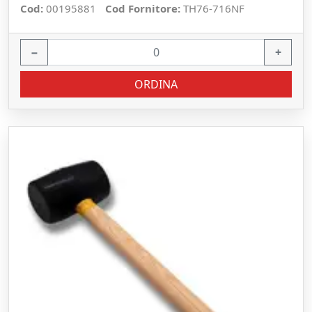
Cod:
00195881
Cod Fornitore:
TH76-716NF
−
+
ORDINA