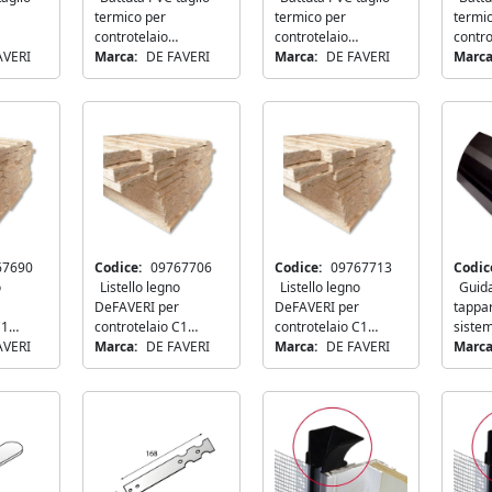
termico per
termico per
termi
controtelaio
controtelaio
contro
 SUPER
AVERI
DeFAVERI C1 SUPER
Marca:
DE FAVERI
DeFAVERI C1 SUPER
Marca:
DE FAVERI
DeFAV
Marca
50
60
40
NEW
67690
Codice:
09767706
Codice:
09767713
Codic
o
Listello legno
Listello legno
Guid
DeFAVERI per
DeFAVERI per
tappar
C1
controtelaio C1
controtelaio C1
siste
mm
AVERI
SUPER 3000mm
Marca:
DE FAVERI
SUPER 3000mm
Marca:
DE FAVERI
DeFA
Marca
18x120
18x70