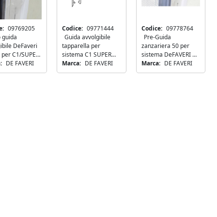
Disponibile
e:
09769205
Codice:
09771444
Codice:
09778764
o guida
Guida avvolgibile
Pre-Guida
COMUNELLO
ibile DeFaveri
tapparella per
zanzariera 50 per
ø 3,9X32mm
Cariglione piccolo Comunello STAR
C per C1/SUPER
sistema C1 SUPER
sistema DeFAVERI C1
 ISO 7050
690MA sinistro asta 25x10mm zincato
tra
:
DE FAVERI
DeFAVERI 19x26mm
Marca:
DE FAVERI
Super
Marca:
DE FAVERI
+
−
+
ORDINA