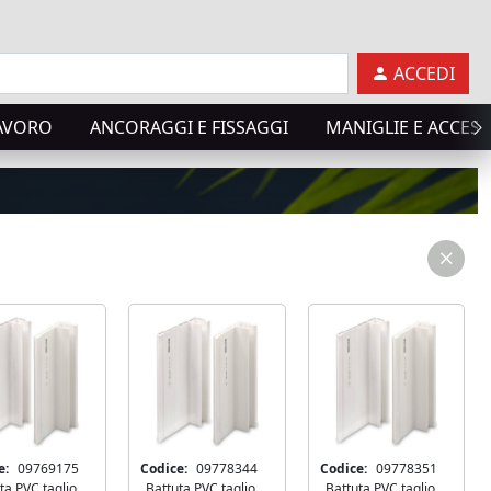
ACCEDI
LAVORO
ANCORAGGI E FISSAGGI
MANIGLIE E ACCES
Suc
e:
09769175
Codice:
09778344
Codice:
09778351
ta PVC taglio
Battuta PVC taglio
Battuta PVC taglio