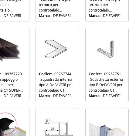
co per
termico per
termico per
telaio
controtelaio
controtelaio
ERI C1 SUPER
:
DE FAVERI
DeFAVERI C1 SUPER
Marca:
DE FAVERI
DeFAVERI C1 SUPER
Marca:
DE FAVERI
70
80
VEDI TUTTI
NEW
e:
09767720
Codice:
09767744
Codice:
09767751
a appoggio
Squadretta interna
Squadretta esterna
ella per
tipo A DeFAVERI per
tipo B DeFAVERI per
ma C1 SUPER
controtelaio C1
controtelaio C1
VERI 19x26mm
:
DE FAVERI
SUPER
Marca:
DE FAVERI
SUPER
Marca:
DE FAVERI