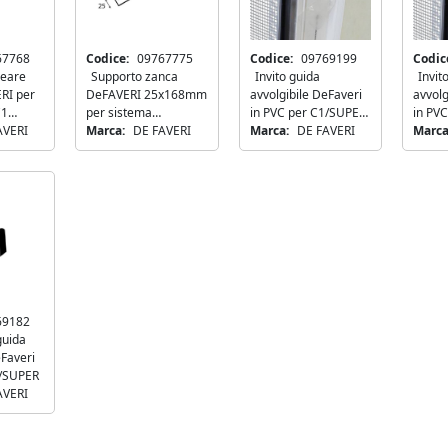
dinazione
Disponibile
67768
Codice:
09767775
Codice:
09769199
Codic
neare
Supporto zanca
Invito guida
Invit
VITERIA
RI per
DeFAVERI 25x168mm
avvolgibile DeFaveri
avvolg
maniglia a leva CISA ALPHA
Vite autofilettante TSPC 
C1
per sistema
in PVC per C1/SUPER
in PV
lindro grigio alluminio P1
zincata UNI 6955 DIN 7982
AVERI
controtelaio C1
Marca:
DE FAVERI
- Destra
Marca:
DE FAVERI
- Sinis
Marca
SUPER
+
−
ORDINA
ORDINA
69182
guida
eFaveri
1/SUPER
AVERI