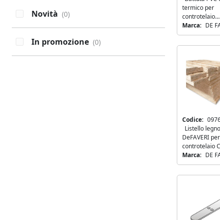
termico per
Novità
(0)
controtelaio
DeFAVERI C1
Marca:
DE F
25
In promozione
(0)
Novità
NEW
NEW
Codice:
097
Listello legn
DeFAVERI per
controtelaio 
SUPER 3000
Marca:
DE F
18x190