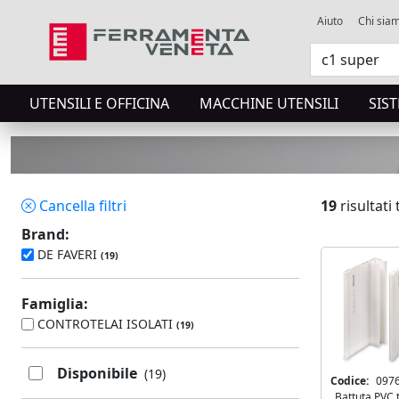
Aiuto
Chi sia
UTENSILI E OFFICINA
MACCHINE UTENSILI
SIS
Cancella filtri
19
risultati 
Ordina a con
Brand:
DE FAVERI
(19)
sconto 5%
Precedente
Famiglia:
CONTROTELAI ISOLATI
(19)
5% di sconto immediato su C1 Super DeFAVER
Disponibile
(19)
Vedi prodotti in promo
Codice:
097
Battuta PVC 