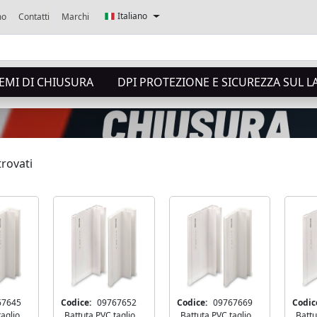
Italiano
mo
Contatti
Marchi
TEMI DI CHIUSURA
DPI PROTEZIONE E SICUREZZA SUL 
trovati
fezione -
I e accessori
67645
Codice:
09767652
Codice:
09767669
Codic
taglio
Battuta PVC taglio
Battuta PVC taglio
Battu