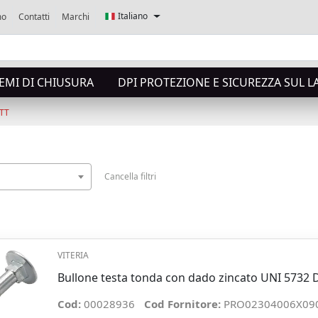
Italiano
mo
Contatti
Marchi
TEMI DI CHIUSURA
DPI PROTEZIONE E SICUREZZA SUL 
TT
Cancella filtri
VITERIA
Bullone testa tonda con dado zincato UNI 5732
Cod:
00028936
Cod Fornitore:
PRO02304006X09