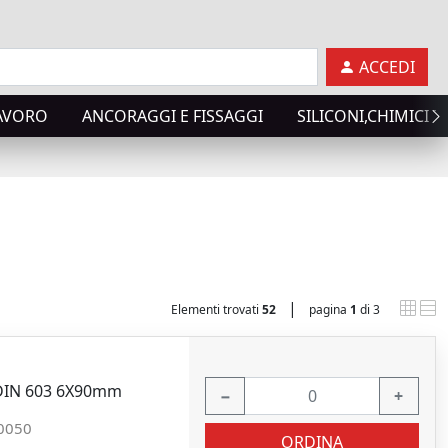
ACCEDI
LAVORO
ANCORAGGI E FISSAGGI
SILICONI,CHIMICI T
|
Elementi trovati
52
pagina
1
di 3
 DIN 603 6X90mm
−
+
0050
ORDINA