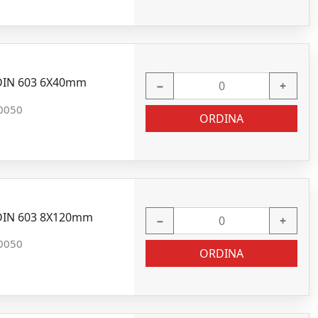
 DIN 603 6X40mm
−
+
0050
ORDINA
2 DIN 603 8X120mm
−
+
0050
ORDINA