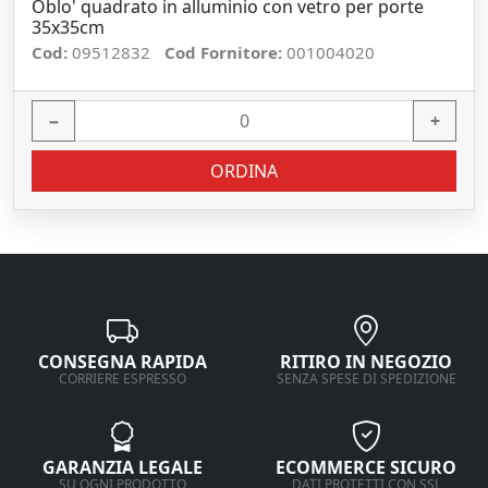
Oblo' quadrato in alluminio con vetro per porte
35x35cm
Cod:
09512832
Cod Fornitore:
001004020
−
+
ORDINA
CONSEGNA RAPIDA
RITIRO IN NEGOZIO
CORRIERE ESPRESSO
SENZA SPESE DI SPEDIZIONE
GARANZIA LEGALE
ECOMMERCE SICURO
SU OGNI PRODOTTO
DATI PROTETTI CON SSL