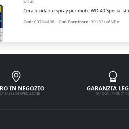
WD-40
Cera lucidante spray per moto WD-40 Specialist
Cod:
09704466
Cod Fornitore:
39133/46NBA
IRO IN NEGOZIO
GARANZIA LEG
A SPESE DI SPEDIZIONE
SU OGNI PRODOTT
Seguici su