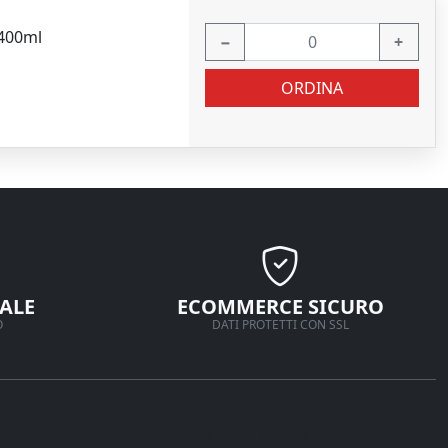
 400ml
−
+
ORDINA
ALE
ECOMMERCE SICURO
O
DATI PROTETTI CON SSL
Assistenza telefonica