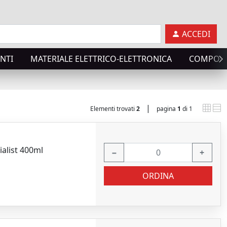
ACCEDI
NTI
MATERIALE ELETTRICO-ELETTRONICA
COMPONE
|
Elementi trovati
2
pagina
1
di 1
ialist 400ml
−
+
ORDINA