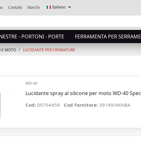
Italiano
mo
Contatti
Marchi
NESTRE - PORTONI - PORTE
FERRAMENTA PER SERRAME
O E MOTO
LUCIDANTE PER CROMATURE
WD-40
Lucidante spray al silicone per moto WD-40 Spec
Cod:
09704459
Cod Fornitore:
39149/46NBA