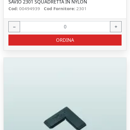
SAVIO 2301 SQUADRETTA IN NYLON
Cod:
00494939
Cod Fornitore:
2301
−
+
ORDINA