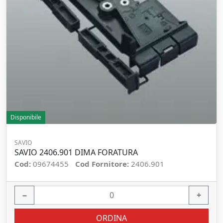
Disponibile
SAVIO
SAVIO 2406.901 DIMA FORATURA
Cod:
09674455
Cod Fornitore:
2406.901
−
+
ORDINA