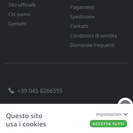
Sito ufficiale
Pagamenti
Chi siamo
Spedizione
Contatti
Contatti
Condizioni di vendita
Domande frequenti
Assistenza telefonica
+39 045 8266555
Questo sito
Impostazioni
usa i cookies
FERRAMENTA VENETA SRL
P.IVA
00221490238
ACCETTA TUTTI