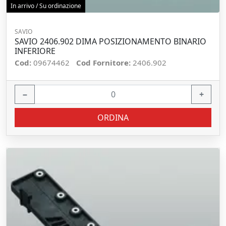
In arrivo / Su ordinazione
SAVIO
SAVIO 2406.902 DIMA POSIZIONAMENTO BINARIO
INFERIORE
Cod:
09674462
Cod Fornitore:
2406.902
−
+
ORDINA