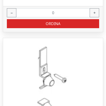
−
+
ORDINA