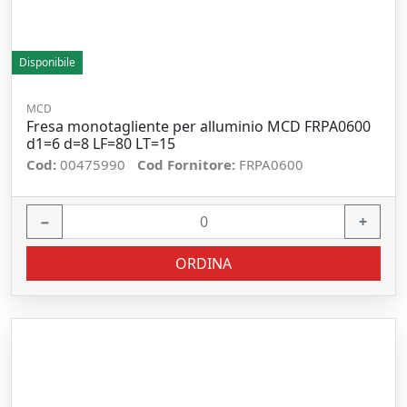
Disponibile
MCD
Fresa monotagliente per alluminio MCD FRPA0600
d1=6 d=8 LF=80 LT=15
Cod:
00475990
Cod Fornitore:
FRPA0600
−
+
ORDINA