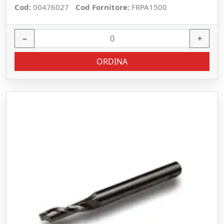
Cod:
00476027
Cod Fornitore:
FRPA1500
−
+
ORDINA