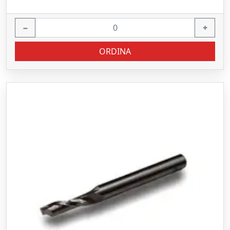
−
+
ORDINA