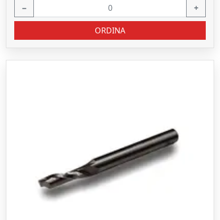
−
+
ORDINA