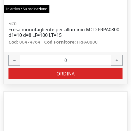
In arrivo / Su ordinazione
MCD
Fresa monotagliente per alluminio MCD FRPA0800
d1=10 d=8 LF=100 LT=15
Cod:
00474764
Cod Fornitore:
FRPA0800
−
+
ORDINA