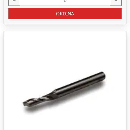
−
+
ORDINA