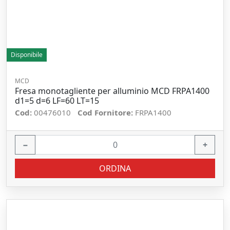
Disponibile
MCD
Fresa monotagliente per alluminio MCD FRPA1400
d1=5 d=6 LF=60 LT=15
Cod:
00476010
Cod Fornitore:
FRPA1400
−
+
ORDINA