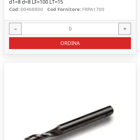
d1=8 d=8 LF=100 LT=15
Cod:
00468800
Cod Fornitore:
FRPA1700
−
+
ORDINA