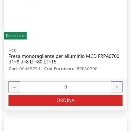
Disponibile
MCD
Fresa monotagliente per alluminio MCD FRPA0700
d1=8 d=8 LF=80 LT=15
Cod:
00468794
Cod Fornitore:
FRPA0700
−
+
ORDINA