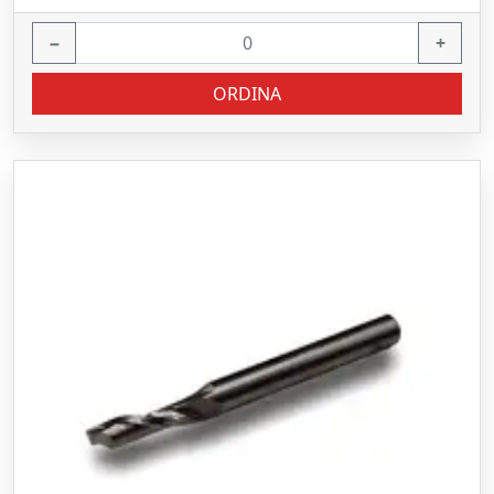
−
+
ORDINA