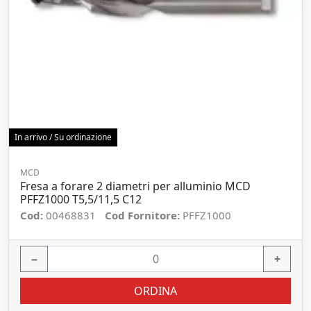
In arrivo / Su ordinazione
MCD
Fresa a forare 2 diametri per alluminio MCD
PFFZ1000 T5,5/11,5 C12
Cod:
00468831
Cod Fornitore:
PFFZ1000
−
+
ORDINA