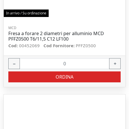
In arrivo / Su ordinazione
MCD
Fresa a forare 2 diametri per alluminio MCD
PFFZ0500 T6/11,5 C12 LF100
Cod:
00452069
Cod Fornitore:
PFFZ0500
−
+
ORDINA