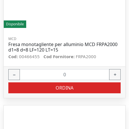
Disponibile
MCD
Fresa monotagliente per alluminio MCD FRPA2000
d1=8 d=8 LF=120 LT=15
Cod:
00466455
Cod Fornitore:
FRPA2000
−
+
ORDINA