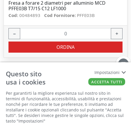
Fresa a forare 2 diametri per alluminio MCD
PFFE03B T7/15 C12 LF1000
Cod:
00484893
Cod Fornitore:
PFFE03B
−
+
ORDINA
Questo sito
Impostazioni
usa i cookies
ACCETTA TUTTI
Per garantirti la migliore esperienza sul nostro sito in
termini di funzionalità, accessibilità, usabilità e prestazioni
nonché per ricordare le tue preferenze, ti invitiamo ad
Il punto vendita, gli uffici e il magazzino
installare i cookie opzionali cliccando sul pulsante "Accetta
saranno chiusi per ferie dall'8 al 25 Agosto
tutti". Se desideri invece gestire le singole opzioni, clicca sul
tasto "Impostazioni"
2026 compresi.