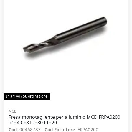
In arrivo / Su ordinazione
MCD
Fresa monotagliente per alluminio MCD FRPA0200
d1=4 C=8 LF=80 LT=20
Cod:
00468787
Cod Fornitore:
FRPA0200