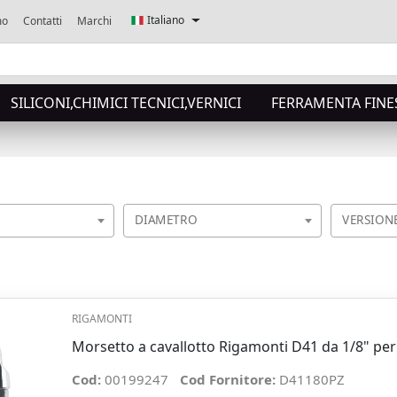
Italiano
mo
Contatti
Marchi
SILICONI,CHIMICI TECNICI,VERNICI
FERRAMENTA FINES
DIAMETRO
VERSION
RIGAMONTI
Morsetto a cavallotto Rigamonti D41 da 1/8" pe
Cod:
00199247
Cod Fornitore:
D41180PZ