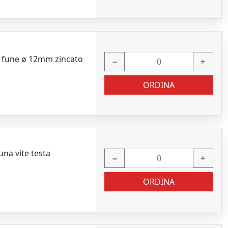
r fune ø 12mm zincato
−
+
ORDINA
na vite testa
−
+
ORDINA