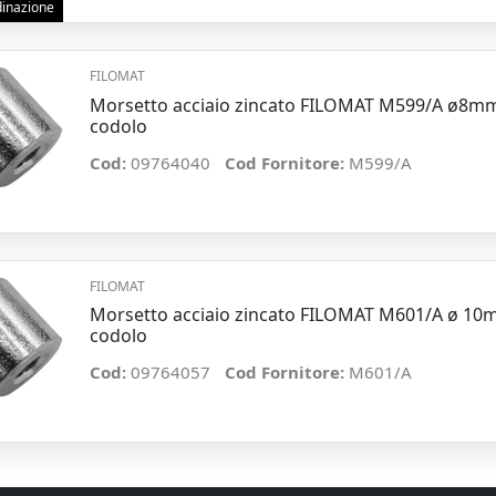
rdinazione
FILOMAT
Morsetto acciaio zincato FILOMAT M599/A ø8mm 1
codolo
Cod:
09764040
Cod Fornitore:
M599/A
FILOMAT
Morsetto acciaio zincato FILOMAT M601/A ø 10mm
codolo
Cod:
09764057
Cod Fornitore:
M601/A