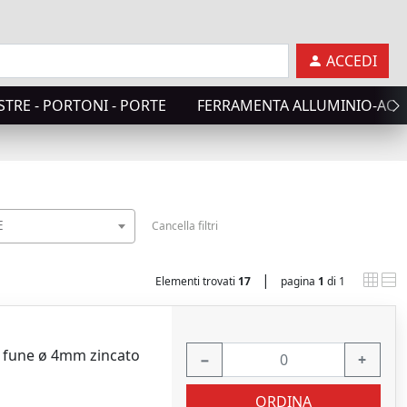
ACCEDI
TRE - PORTONI - PORTE
FERRAMENTA ALLUMINIO-ACC
E
Cancella filtri
|
Elementi trovati
17
pagina
1
di 1
r fune ø 4mm zincato
−
+
ORDINA