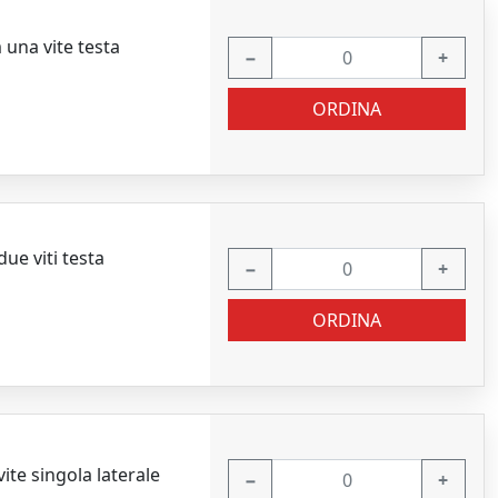
una vite testa
−
+
ORDINA
e viti testa
−
+
ORDINA
te singola laterale
−
+