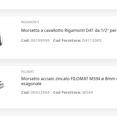
RIGAMONTI
Morsetto a cavallotto Rigamonti D41 da 1/2" pe
Cod:
00199599
Cod Fornitore:
D41120PZ
FILOMAT
Morsetto acciaio zincato FILOMAT M594 ø 8mm u
esagonale
Cod:
00422604
Cod Fornitore:
M594