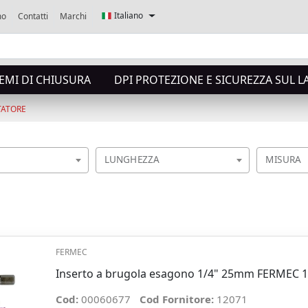
Italiano
mo
Contatti
Marchi
TEMI DI CHIUSURA
DPI PROTEZIONE E SICUREZZA SUL 
TATORE
LUNGHEZZA
MISURA
FERMEC
Inserto a brugola esagono 1/4" 25mm FERMEC
Cod:
00060677
Cod Fornitore:
12071