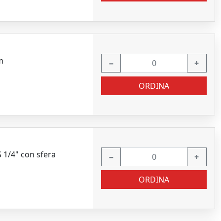
m
−
+
ORDINA
1/4" con sfera
−
+
ORDINA