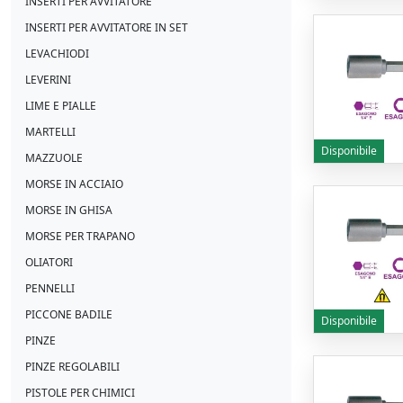
INSERTI PER AVVITATORE
INSERTI PER AVVITATORE IN SET
LEVACHIODI
LEVERINI
LIME E PIALLE
MARTELLI
Disponibile
MAZZUOLE
MORSE IN ACCIAIO
MORSE IN GHISA
MORSE PER TRAPANO
OLIATORI
PENNELLI
PICCONE BADILE
Disponibile
PINZE
PINZE REGOLABILI
PISTOLE PER CHIMICI