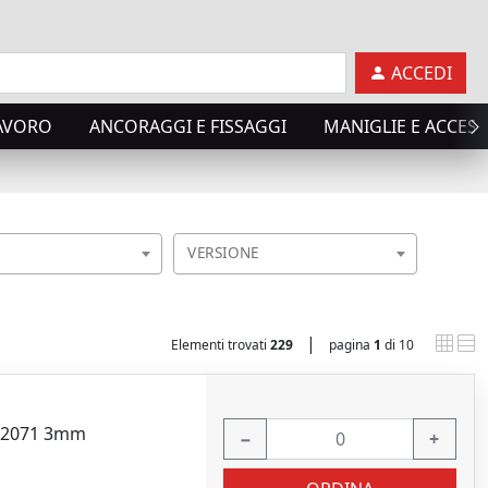
ACCEDI
LAVORO
ANCORAGGI E FISSAGGI
MANIGLIE E ACCES
VERSIONE
|
Elementi trovati
229
pagina
1
di 10
 12071 3mm
−
+