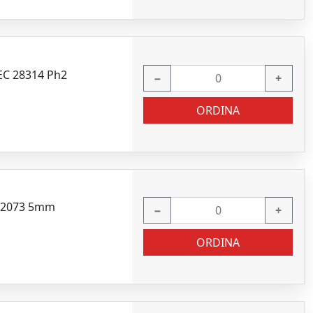
EC 28314 Ph2
−
+
ORDINA
 12073 5mm
−
+
ORDINA