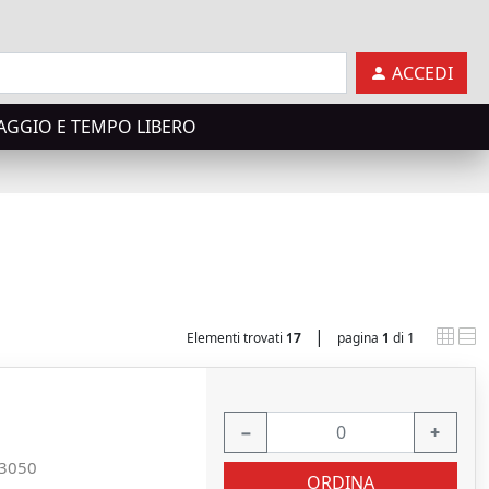
ACCEDI
AGGIO E TEMPO LIBERO
|
Elementi trovati
17
pagina
1
di 1
−
+
3050
ORDINA