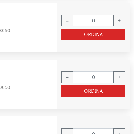
−
+
8050
ORDINA
−
+
0050
ORDINA