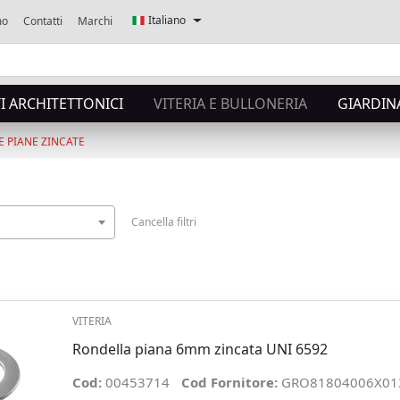
Italiano
mo
Contatti
Marchi
 ARCHITETTONICI
VITERIA E BULLONERIA
GIARDIN
 PIANE ZINCATE
Cancella filtri
VITERIA
Rondella piana 6mm zincata UNI 6592
Cod:
00453714
Cod Fornitore:
GRO81804006X01