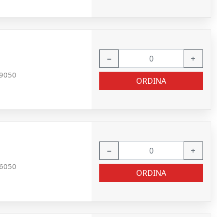
−
+
9050
ORDINA
−
+
6050
ORDINA