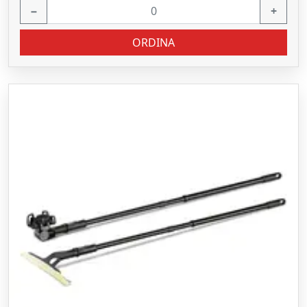
−
+
ORDINA