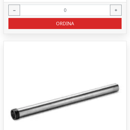
−
+
ORDINA