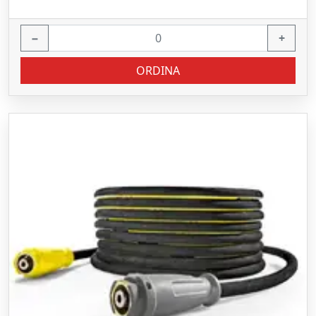
−
+
ORDINA