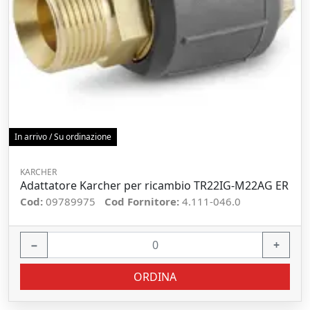
In arrivo / Su ordinazione
KARCHER
Adattatore Karcher per ricambio TR22IG-M22AG ER
Cod:
09789975
Cod Fornitore:
4.111-046.0
−
+
ORDINA