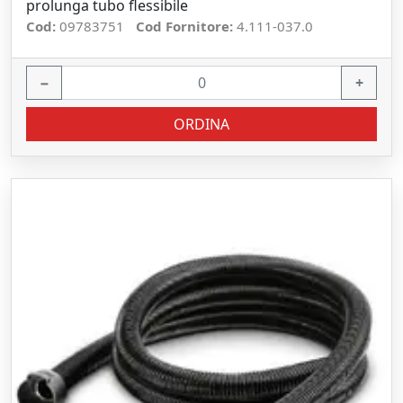
prolunga tubo flessibile
Cod:
09783751
Cod Fornitore:
4.111-037.0
−
+
ORDINA