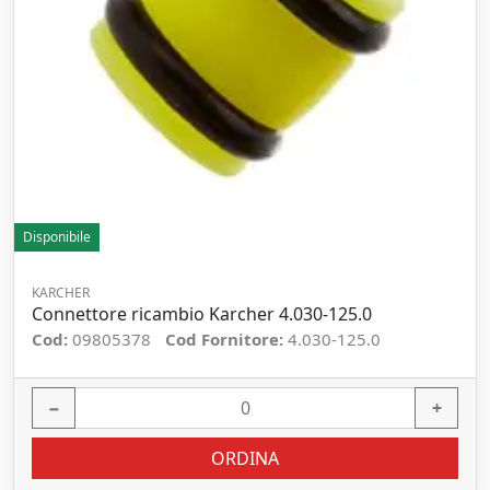
Disponibile
KARCHER
Connettore ricambio Karcher 4.030-125.0
Cod:
09805378
Cod Fornitore:
4.030-125.0
−
+
ORDINA