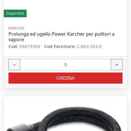
Disponibile
KARCHER
Prolunga ed ugello Power Karcher per pulitori a
vapore
Cod:
09679306
Cod Fornitore:
2.863-263.0
−
+
ORDINA