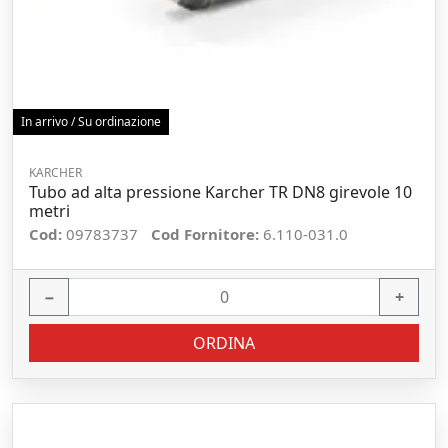
In arrivo / Su ordinazione
KARCHER
Tubo ad alta pressione Karcher TR DN8 girevole 10
metri
Cod:
09783737
Cod Fornitore:
6.110-031.0
−
+
ORDINA