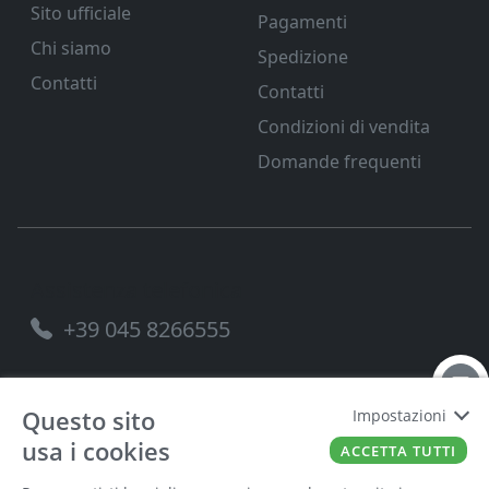
Sito ufficiale
Pagamenti
Chi siamo
Spedizione
Contatti
Contatti
Condizioni di vendita
Domande frequenti
Assistenza telefonica
+39 045 8266555
Questo sito
Impostazioni
usa i cookies
FERRAMENTA VENETA SRL
P.IVA
00221490238
ACCETTA TUTTI