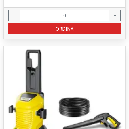
−
+
ORDINA