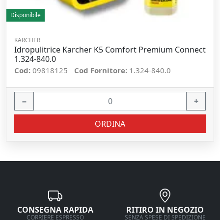
Disponibile
KARCHER
Idropulitrice Karcher K5 Comfort Premium Connect
1.324-840.0
Cod:
09818125
Cod Fornitore:
1.324-840.0
−
+
ORDINA
CONSEGNA RAPIDA
RITIRO IN NEGOZIO
CORRIERE ESPRESSO
SENZA SPESE DI SPEDIZIONE