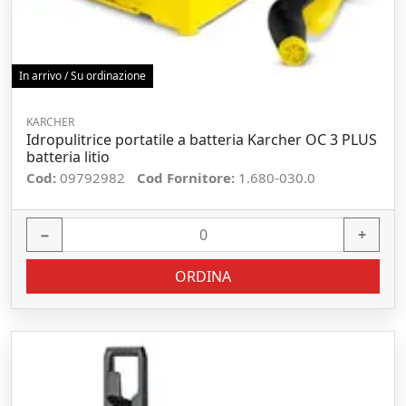
In arrivo / Su ordinazione
KARCHER
Idropulitrice portatile a batteria Karcher OC 3 PLUS
batteria litio
Cod:
09792982
Cod Fornitore:
1.680-030.0
−
+
ORDINA