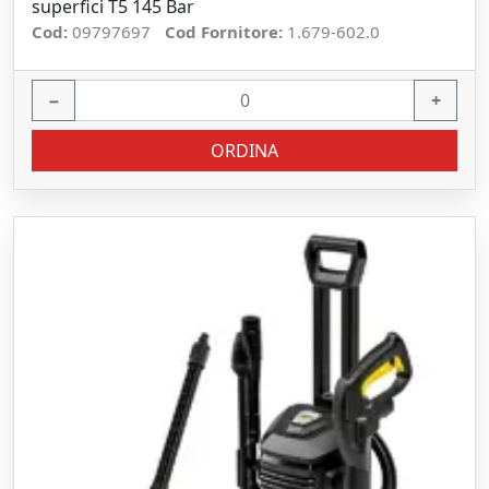
superfici T5 145 Bar
Cod:
09797697
Cod Fornitore:
1.679-602.0
−
+
ORDINA