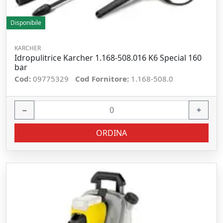
Disponibile
KARCHER
Idropulitrice Karcher 1.168-508.016 K6 Special 160
bar
Cod:
09775329
Cod Fornitore:
1.168-508.0
−
+
ORDINA