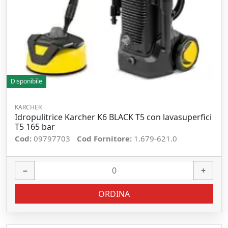
Disponibile
KARCHER
Idropulitrice Karcher K6 BLACK T5 con lavasuperfici
T5 165 bar
Cod:
09797703
Cod Fornitore:
1.679-621.0
−
+
ORDINA