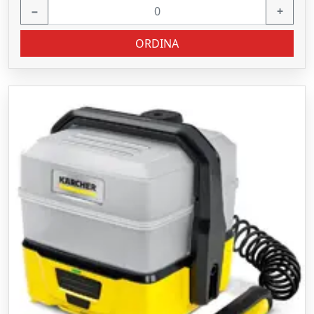
−
+
ORDINA