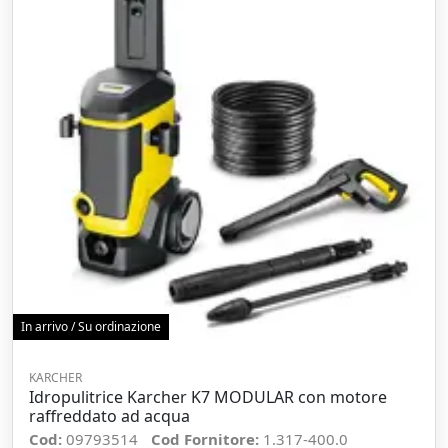
In arrivo / Su ordinazione
KARCHER
Idropulitrice Karcher K7 MODULAR con motore
raffreddato ad acqua
Cod:
09793514
Cod Fornitore:
1.317-400.0