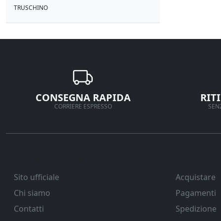
TRUSCHINO
CONSEGNA RAPIDA
RIT
CORRIERE ESPRESSO
SENZ
Ferramenta Veneta Srl
Supporto
Sito ufficiale
Acquistare
Chi siamo
Pagamenti
Contatti
Spedizione