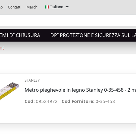
Italiano
mo
Contatti
Marchi
TEMI DI CHIUSURA
DPI PROTEZIONE E SICUREZZA SUL 
CHE
STANLEY
Metro pieghevole in legno Stanley 0-35-458 - 2 m
Cod:
09524972
Cod Fornitore:
0-35-458