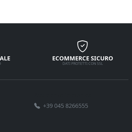
ALE
ECOMMERCE SICURO
O
DATI PROTETTI CON SSL
Assistenza telefonica
+39 045 8266555