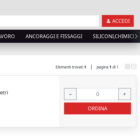
ACCEDI
LAVORO
ANCORAGGI E FISSAGGI
SILICONI,CHIMICI T
|
Elementi trovati
1
pagina
1
di 1
etri
−
+
ORDINA