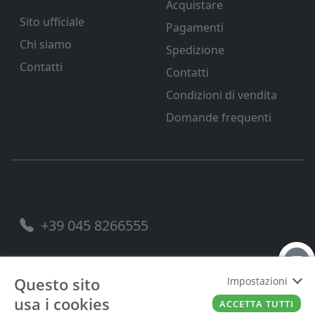
Acquistare
Sito ufficiale
Pagamenti
Chi siamo
Spedizione
Contatti
Contatti
Condizioni di vendita
Domande frequenti
Assistenza telefonica
+39 045 8266555
Questo sito
Impostazioni
usa i cookies
FERRAMENTA VENETA SRL
P.IVA
00221490238
ACCETTA TUTTI