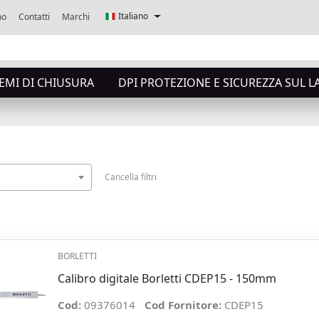
Italiano
mo
Contatti
Marchi
TEMI DI CHIUSURA
DPI PROTEZIONE E SICUREZZA SUL 
Cancella filtri
BORLETTI
Calibro digitale Borletti CDEP15 - 150mm
Cod:
09376014
Cod Fornitore:
CDEP15