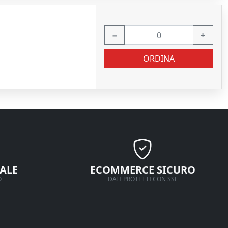
−
+
ORDINA
ALE
ECOMMERCE SICURO
O
DATI PROTETTI CON SSL