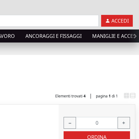
ACCEDI
LAVORO
ANCORAGGI E FISSAGGI
MANIGLIE E ACCES
|
Elementi trovati
4
pagina
1
di 1
−
+
ORDINA