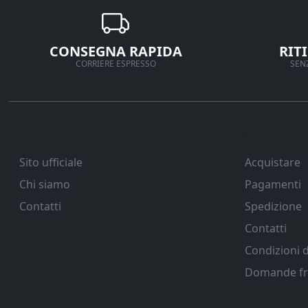
CONSEGNA RAPIDA
RIT
CORRIERE ESPRESSO
SENZ
Ferramenta Veneta Srl
Supporto
Sito ufficiale
Acquistare
Chi siamo
Pagamenti
Contatti
Spedizione
Contatti
Condizioni d
Domande fr