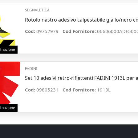
SEGNALETICA
Rotolo nastro adesivo calpestabile giallo/nero c
Cod:
09752979
Cod Fornitore:
06606000ADE500
rdinazione
FADINI
Set 10 adesivi retro-riflettenti FADINI 1913L per
Cod:
09805231
Cod Fornitore:
1913L
rdinazione