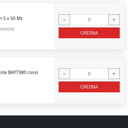
m 5 x 50 Mt
−
+
0H0050
ORDINA
 aste BAYT980 rossi
−
+
ORDINA