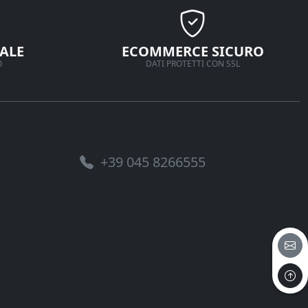
ALE
ECOMMERCE SICURO
O
DATI PROTETTI CON SSL
Assistenza telefonica
+39 045 8266555