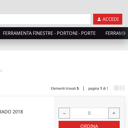
ACCEDI
FERRAMENTA FINESTRE - PORTONI - PORTE
FERRAMEN
ri
|
Elementi trovati
5
pagina
1
di 1
BRADO 2018
−
+
ORDINA