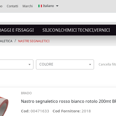
Italiano
mo
Contatti
Marchi
AGGI E FISSAGGI
SILICONI,CHIMICI TECNICI,VERNICI
NALETICA
NASTRI SEGNALETICI
COLORE
Cancella filt
BRADO
Nastro segnaletico rosso bianco rotolo 200mt 
Cod:
00471633
Cod Fornitore:
2018