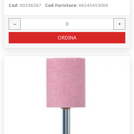
Cod:
00336567
Cod Fornitore:
66243453000
−
+
ORDINA