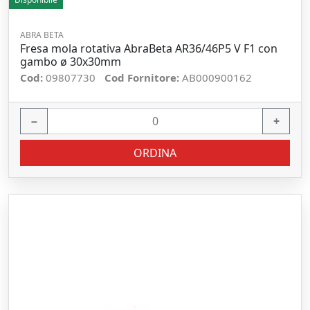
ABRA BETA
Fresa mola rotativa AbraBeta AR36/46P5 V F1 con
gambo ø 30x30mm
Cod:
09807730
Cod Fornitore:
AB000900162
−
+
ORDINA