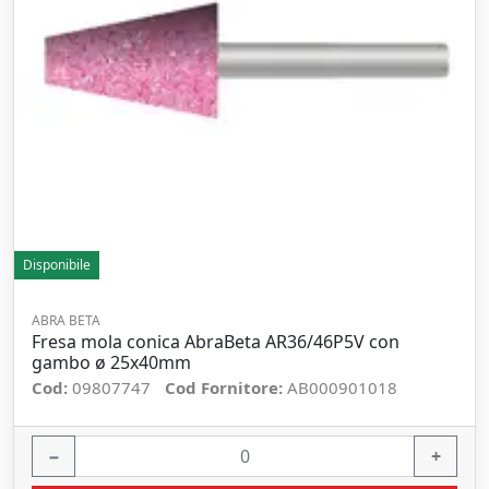
Disponibile
ABRA BETA
Fresa mola conica AbraBeta AR36/46P5V con
gambo ø 25x40mm
Cod:
09807747
Cod Fornitore:
AB000901018
−
+