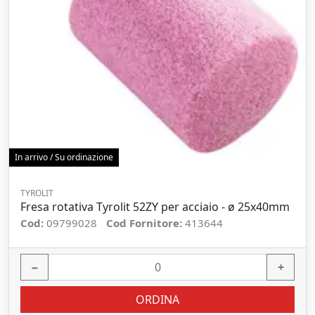
In arrivo / Su ordinazione
TYROLIT
Fresa rotativa Tyrolit 52ZY per acciaio - ø 25x40mm
Cod:
09799028
Cod Fornitore:
413644
−
+
ORDINA