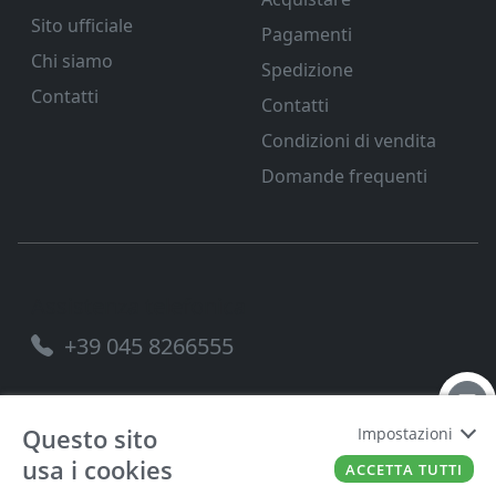
Sito ufficiale
Pagamenti
Chi siamo
Spedizione
Contatti
Contatti
Condizioni di vendita
Domande frequenti
Assistenza telefonica
+39 045 8266555
Questo sito
Impostazioni
usa i cookies
FERRAMENTA VENETA SRL
P.IVA
00221490238
ACCETTA TUTTI