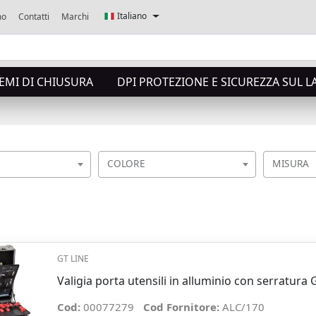
Italiano
mo
Contatti
Marchi
TEMI DI CHIUSURA
DPI PROTEZIONE E SICUREZZA SUL 
COLORE
MISURA
GT LINE
Valigia porta utensili in alluminio con serratura
Cod:
00077279
Cod Fornitore:
ALC/170