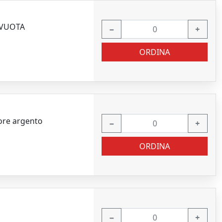
- VUOTA
−
+
ORDINA
lore argento
−
+
ORDINA
−
+