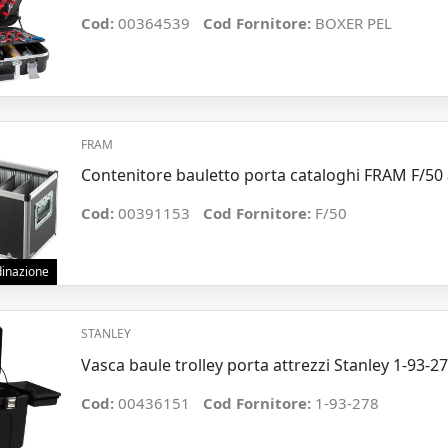
Cod:
00364539
Cod Fornitore:
BOXER PEL
FRAM
Contenitore bauletto porta cataloghi FRAM F/50 
Cod:
00391153
Cod Fornitore:
F/50
rdinazione
STANLEY
Vasca baule trolley porta attrezzi Stanley 1-93-278
Cod:
00436151
Cod Fornitore:
1-93-278