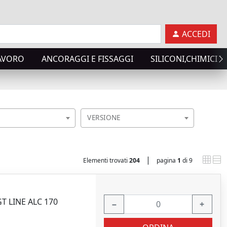
ACCEDI
LAVORO
ANCORAGGI E FISSAGGI
SILICONI,CHIMICI T
VERSIONE
|
Elementi trovati
204
pagina
1
di 9
 GT LINE ALC 170
−
+