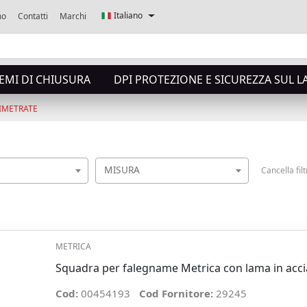
Italiano
mo
Contatti
Marchi
TEMI DI CHIUSURA
DPI PROTEZIONE E SICUREZZA SUL 
IMETRATE
MISURA
Cancella filt
METRICA
Squadra per falegname Metrica con lama in ac
Cod:
00454193
Cod Fornitore:
29245