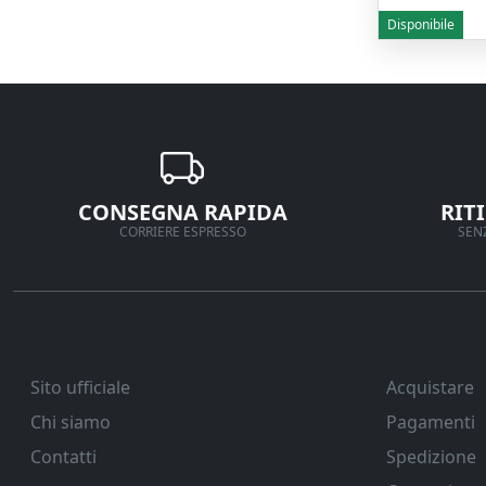
Disponibile
CONSEGNA RAPIDA
RIT
CORRIERE ESPRESSO
SENZ
Ferramenta Veneta Srl
Supporto
Sito ufficiale
Acquistare
Chi siamo
Pagamenti
Contatti
Spedizione