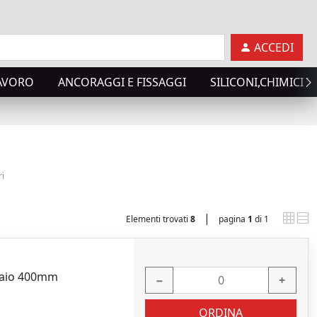
ACCEDI
LAVORO
ANCORAGGI E FISSAGGI
SILICONI,CHIMICI T
ri
|
Elementi trovati
8
pagina
1
di 1
ciaio 400mm
−
+
ORDINA