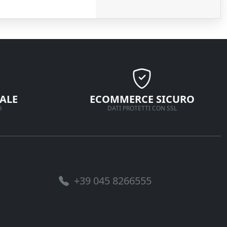
ALE
ECOMMERCE SICURO
O
DATI PROTETTI CON SSL
Assistenza telefonica
+39 045 8266555