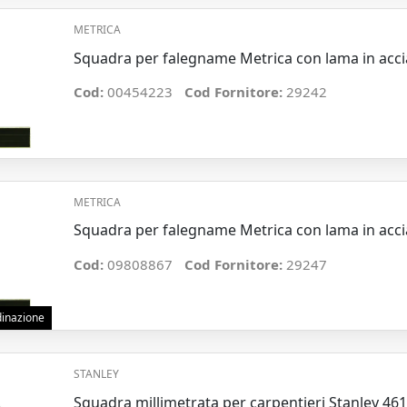
METRICA
Squadra per falegname Metrica con lama in ac
Cod:
00454223
Cod Fornitore:
29242
METRICA
Squadra per falegname Metrica con lama in ac
Cod:
09808867
Cod Fornitore:
29247
rdinazione
STANLEY
Squadra millimetrata per carpentieri Stanley 4