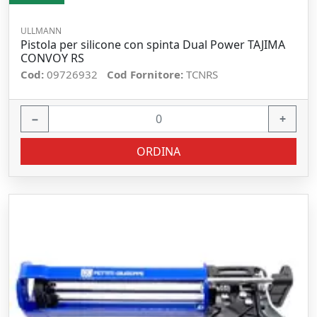
ULLMANN
Pistola per silicone con spinta Dual Power TAJIMA
CONVOY RS
Cod:
09726932
Cod Fornitore:
TCNRS
−
+
ORDINA