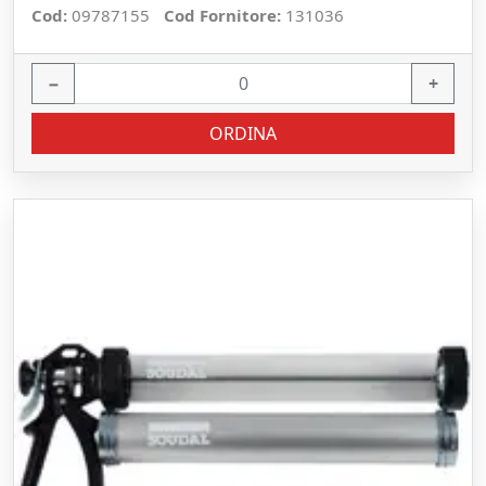
Cod:
09787155
Cod Fornitore:
131036
−
+
ORDINA