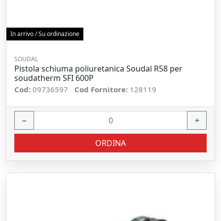
In arrivo / Su ordinazione
SOUDAL
Pistola schiuma poliuretanica Soudal R58 per
soudatherm SFI 600P
Cod:
09736597
Cod Fornitore:
128119
−
+
ORDINA