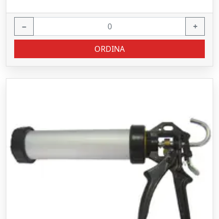
−
+
ORDINA