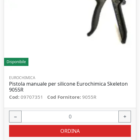
Disponibile
EUROCHIMICA
Pistola manuale per silicone Eurochimica Skeleton
9055R
Cod:
09707351
Cod Fornitore:
9055R
−
+
ORDINA