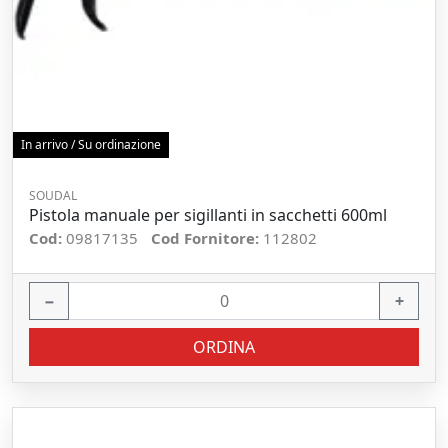
In arrivo / Su ordinazione
SOUDAL
Pistola manuale per sigillanti in sacchetti 600ml
Cod:
09817135
Cod Fornitore:
112802
−
+
ORDINA