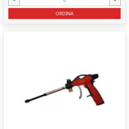
−
+
ORDINA