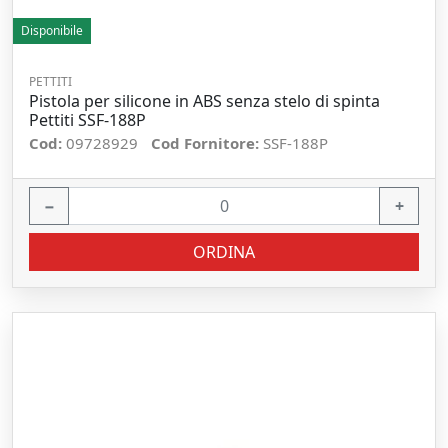
Disponibile
PETTITI
Pistola per silicone in ABS senza stelo di spinta
Pettiti SSF-188P
Cod:
09728929
Cod Fornitore:
SSF-188P
−
+
ORDINA