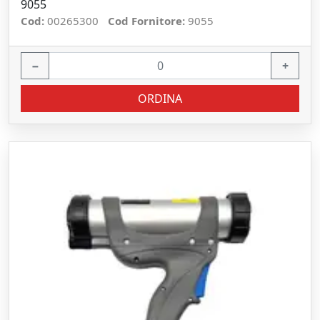
9055
Cod:
00265300
Cod Fornitore:
9055
−
+
ORDINA