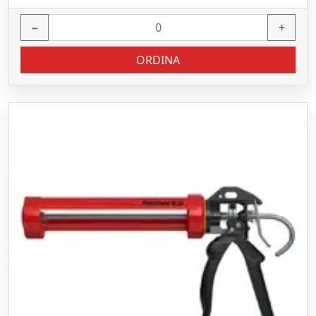
−
+
ORDINA