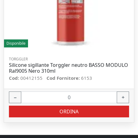
Disponibile
TORGGLER
Silicone sigillante Torggler neutro BASSO MODULO
Ral9005 Nero 310ml
Cod:
00412155
Cod Fornitore:
6153
−
+
ORDINA