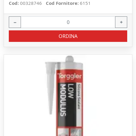
Cod:
00328746
Cod Fornitore:
6151
−
+
ORDINA