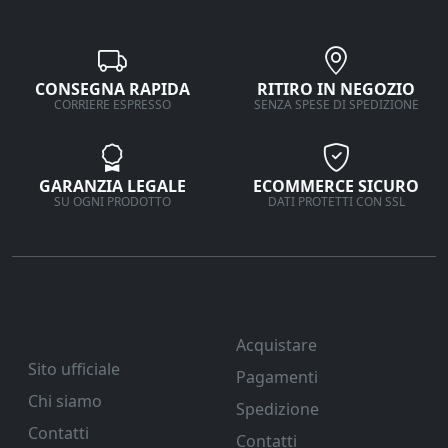
CONSEGNA RAPIDA
RITIRO IN NEGOZIO
CORRIERE ESPRESSO
SENZA SPESE DI SPEDIZIONE
GARANZIA LEGALE
ECOMMERCE SICURO
SU OGNI PRODOTTO
DATI PROTETTI CON SSL
Ferramenta Veneta
Supporto
Srl
Acquistare
Sito ufficiale
Pagamenti
Chi siamo
Spedizione
Contatti
Contatti