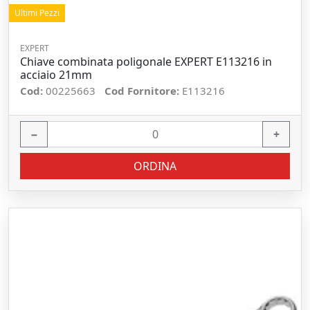
Ultimi Pezzi
EXPERT
Chiave combinata poligonale EXPERT E113216 in
acciaio 21mm
Cod:
00225663
Cod Fornitore:
E113216
−
+
ORDINA