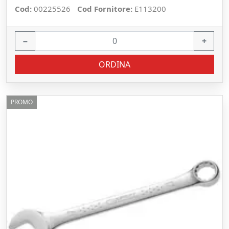
Cod:
00225526
Cod Fornitore:
E113200
−
+
ORDINA
PROMO