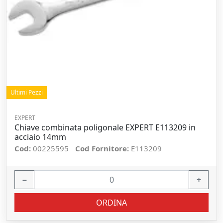
Ultimi Pezzi
EXPERT
Chiave combinata poligonale EXPERT E113209 in
acciaio 14mm
Cod:
00225595
Cod Fornitore:
E113209
−
+
ORDINA