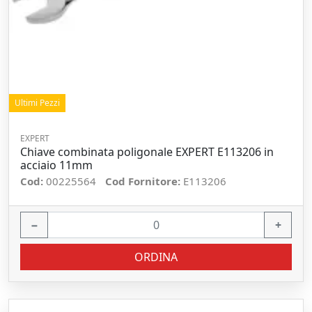
Ultimi Pezzi
EXPERT
Chiave combinata poligonale EXPERT E113206 in
acciaio 11mm
Cod:
00225564
Cod Fornitore:
E113206
−
+
ORDINA