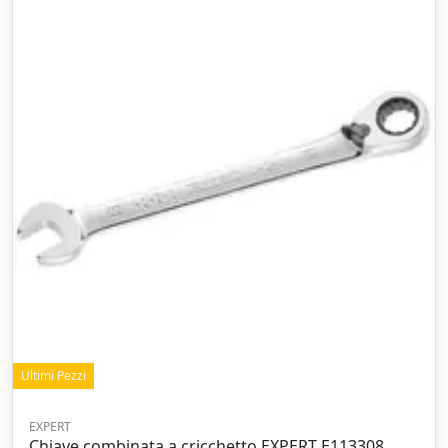
Ultimi Pezzi
EXPERT
Chiave combinata a cricchetto EXPERT E113308