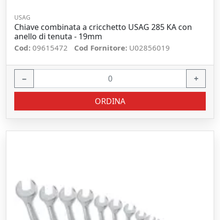
USAG
Chiave combinata a cricchetto USAG 285 KA con
anello di tenuta - 19mm
Cod:
09615472
Cod Fornitore:
U02856019
−
+
ORDINA