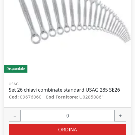
Disponibile
USAG
Set 26 chiavi combinate standard USAG 285 SE26
Cod:
09676060
Cod Fornitore:
U02850861
−
+
ORDINA