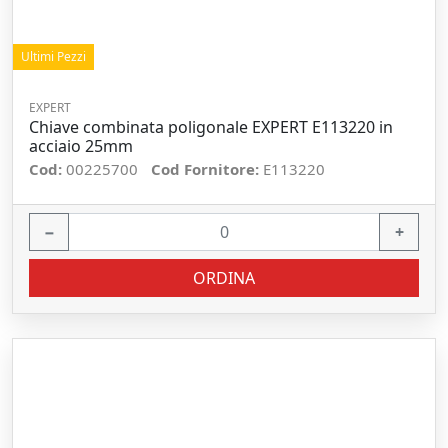
Ultimi Pezzi
EXPERT
Chiave combinata poligonale EXPERT E113220 in
acciaio 25mm
Cod:
00225700
Cod Fornitore:
E113220
−
+
ORDINA