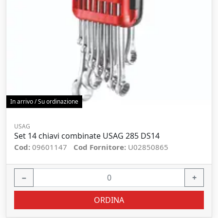
In arrivo / Su ordinazione
USAG
Set 14 chiavi combinate USAG 285 DS14
Cod:
09601147
Cod Fornitore:
U02850865
−
+
ORDINA