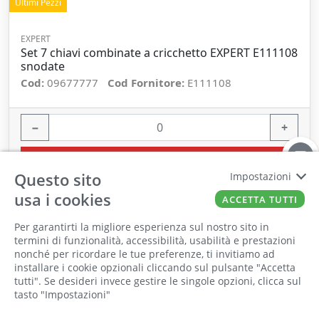
Ultimi Pezzi
EXPERT
Set 7 chiavi combinate a cricchetto EXPERT E111108
snodate
Cod:
09677777
Cod Fornitore:
E111108
−
+
ORDINA
Questo sito
Impostazioni
usa i cookies
ACCETTA TUTTI
PROMO
Per garantirti la migliore esperienza sul nostro sito in
termini di funzionalità, accessibilità, usabilità e prestazioni
nonché per ricordare le tue preferenze, ti invitiamo ad
Il punto vendita, gli uffici e il magazzino
installare i cookie opzionali cliccando sul pulsante "Accetta
saranno chiusi per ferie dall'8 al 25 Agosto
tutti". Se desideri invece gestire le singole opzioni, clicca sul
tasto "Impostazioni"
2026 compresi.