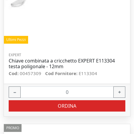
Ultimi Pezzi
EXPERT
Chiave combinata a cricchetto EXPERT E113304
testa poligonale - 12mm
Cod:
00457309
Cod Fornitore:
E113304
−
+
ORDINA
PROMO