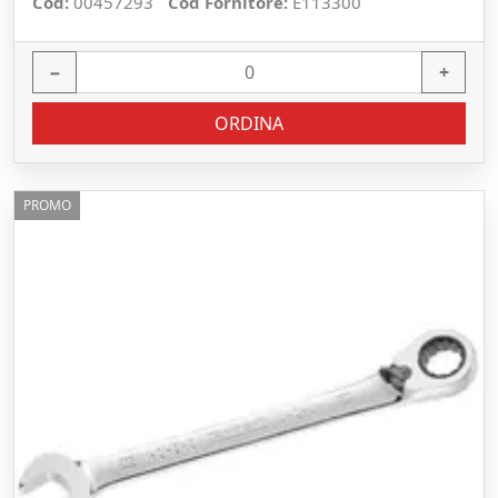
Cod:
00457293
Cod Fornitore:
E113300
−
+
ORDINA
PROMO