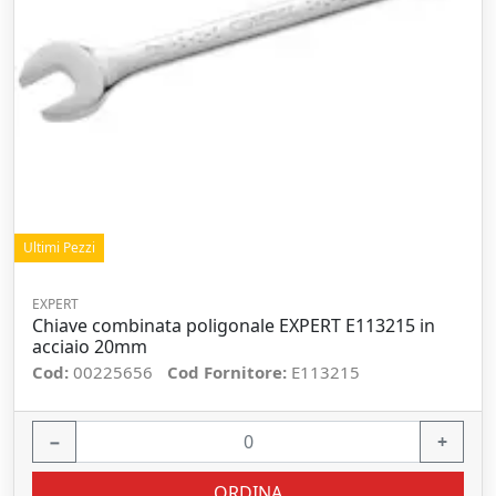
Ultimi Pezzi
EXPERT
Chiave combinata poligonale EXPERT E113215 in
acciaio 20mm
Cod:
00225656
Cod Fornitore:
E113215
−
+
ORDINA