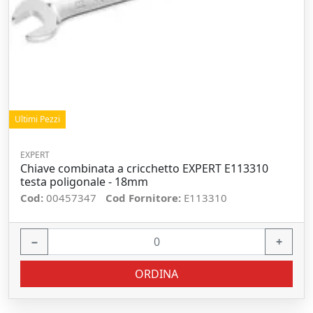
Ultimi Pezzi
EXPERT
Chiave combinata a cricchetto EXPERT E113310
testa poligonale - 18mm
Cod:
00457347
Cod Fornitore:
E113310
−
+
ORDINA