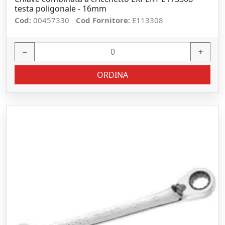
testa poligonale - 16mm
Cod:
00457330
Cod Fornitore:
E113308
−
+
ORDINA