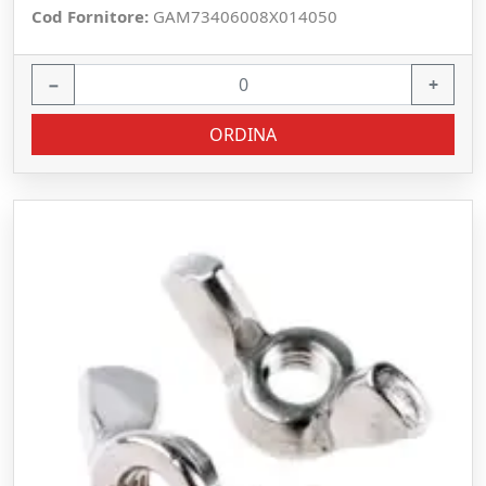
Cod Fornitore:
GAM73406008X014050
−
+
ORDINA