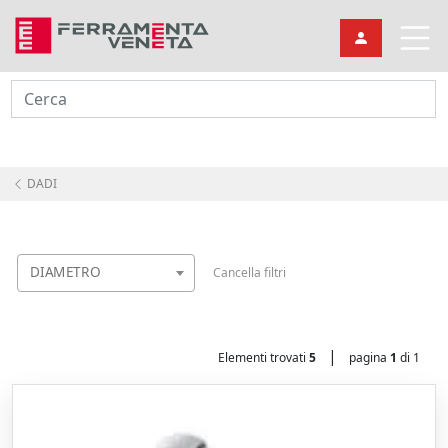
Cerca
DADI
DIAMETRO
Cancella filtri
|
Elementi trovati
5
pagina
1
di 1