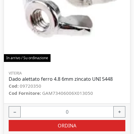
In arrivo / Su ordinazione
VITERIA
Dado alettato ferro 4.8 6mm zincato UNI 5448
Cod:
09720350
Cod Fornitore:
GAM73406006X013050
−
+
ORDINA