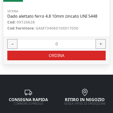
VITERIA
Dado alettato ferro 4.8 10mm zincato UNI 5448
Cod:
09726628
Cod Fornitore:
GAM73406010X017050
−
+
ORDINA
CONSEGNA RAPIDA
RITIRO IN NEGOZIO
CORRIERE ESPRESSO
SENZA SPESE DI SPEDIZIONE